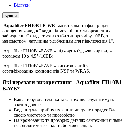
Відгуки
Купити
Aquafilter FH10B1-B-WB
магiстральний фільтр для
очищення холодної води від механічних та органічних
забруднень. Складається з колби типорозміру 10ВВ, з
манометром, латунним різьбленням для підключення 1".
Aquafilter FH10B1-B-WB – підходять будь-які картриджі
розміром 10 х 4,5" (10ВВ).
Aquafilter FH10B1-B-WB – виготовлений з
сертифікованих компонентів NSF та WRAS.
Які переваги використання
Aquafilter FH10B1-
B-WB?
Ваша побутова техніка та сантехніка служитимуть
значно довше.
Вода під час прийняття ванни чи душу порадує Вас
своєю чистотою та прозорістю.
На хромованих та прозорих деталях сантехніки більше
не з'являтиметься наліт або жовті сліди.