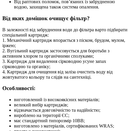
Від раптових поломок, пов’язаних із забрудненою
водою, захищена також система опалення.
Від яких домішок очищує фільтр?
В залежності від забруднення води до фільтра варто підбирати
спеціальний картридж:
1. Механічний картридж впорається з піском, брудом, мулом,
іржею;
2. Вугільний картридж застосовується для боротьби з
активним хлором та органічними сполуками;
3. Картридж для видалення сірководню усуне запах
сірководню та органіку;
4. Картридж для очищення від заліза очистить воду від
жовтуватого кольору та слідів на сантехніці.
Особливості:
виготовлений із високоякісних матеріалів;
великий вибір картриджів;
відзначається довговічністю та надійністю;
вироблено на території ЄС;
має стандартний типорозмір 10ВВ;
виготовлено з матеріалів, сертифікованих WRAS;