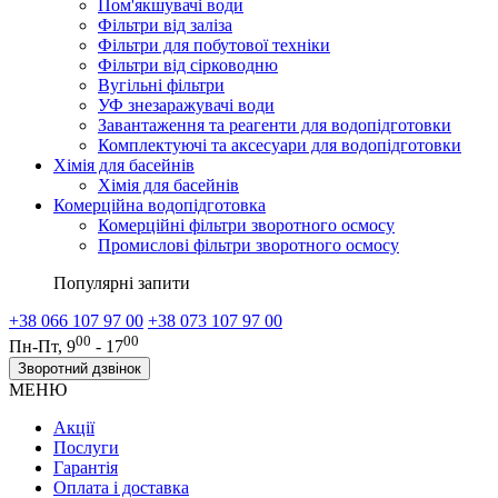
Пом'якшувачі води
Фільтри від заліза
Фільтри для побутової техніки
Фільтри від сірководню
Вугільні фільтри
УФ знезаражувачі води
Завантаження та реагенти для водопідготовки
Комплектуючі та аксесуари для водопідготовки
Хімія для басейнів
Хімія для басейнів
Комерційна водопідготовка
Комерційні фільтри зворотного осмосу
Промислові фільтри зворотного осмосу
Популярні запити
+38 066 107 97 00
+38 073 107 97 00
00
00
Пн-Пт, 9
- 17
Зворотний дзвінок
МЕНЮ
Акції
Послуги
Гарантія
Оплата і доставка