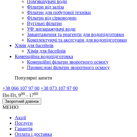
Пом'якшувачі води
Фільтри від заліза
Фільтри для побутової техніки
Фільтри від сірководню
Вугільні фільтри
УФ знезаражувачі води
Завантаження та реагенти для водопідготовки
Комплектуючі та аксесуари для водопідготовки
Хімія для басейнів
Хімія для басейнів
Комерційна водопідготовка
Комерційні фільтри зворотного осмосу
Промислові фільтри зворотного осмосу
Популярні запити
+38 066 107 97 00
+38 073 107 97 00
00
00
Пн-Пт, 9
- 17
Зворотний дзвінок
МЕНЮ
Акції
Послуги
Гарантія
Оплата і доставка