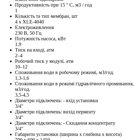
Продуктивність при 15 ° С, м3 / год
1
Кількість та тип мембран, шт
4 x XLE-4040
Електроживлення
230 В, 50 Гц
Потужність насоса, кВт
1,9
Тиск на вході, атм
2–4
Робочий тиск у модулі, атм
10–12
Споживання води в робочому режимі, м3/год.
1,3-1,6
Споживання води в режимі гідравлічного промивання,
м3/год.
3,5-4,5
Діаметри підключень: - вхід установки
3/4"
Діаметри підключень: вихід пермеату
3/4"
Діаметри підключень: - Скидання концентрату
3/4"
Габарити установки (ширина х глибина х висота)
700 х 600 х 1450