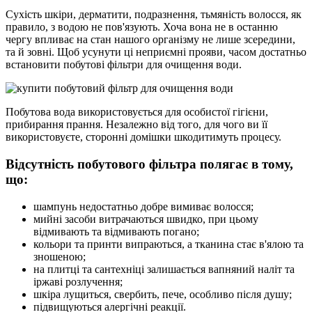
Сухість шкіри, дерматити, подразнення, тьмяність волосся, як
правило, з водою не пов'язують. Хоча вона не в останню
чергу впливає на стан нашого організму не лише зсередини,
та й зовні. Щоб усунути ці неприємні прояви, часом достатньо
встановити побутові фільтри для очищення води.
Побутова вода використовується для особистої гігієни,
прибирання прання. Незалежно від того, для чого ви її
використовуєте, сторонні домішки шкодитимуть процесу.
Відсутність побутового фільтра полягає в тому,
що:
шампунь недостатньо добре вимиває волосся;
мийні засоби витрачаються швидко, при цьому
відмивають та відмивають погано;
кольори та принти випраються, а тканина стає в'ялою та
зношеною;
на плитці та сантехніці залишається вапняний наліт та
іржаві розлучення;
шкіра лущиться, свербить, пече, особливо після душу;
підвищуються алергічні реакції.