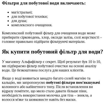
Фільтри для побутової води включають:
магістральні;
для побутової техніки;
для душа;
комплексного очищення.
Комплексний побутовий фільтр для очищення води може
прибирати сірководень, хлор, оксиди заліза, солі жорсткості –
головне правильно підібрати фільтруючі матеріали.
Як купити побутовий фільтр для води?
У магазину Альфафільтр є секрет. Щоб результат був 10 із 10,
ми підбираємо фільтр побутової очистки на основі аналізу
води. Це безкоштовна послуга для наших клієнтів.
Якщо у воді виявиться занадто багато солей магнію та
кальцію, ми запропонуємо
побутові фільтри пом'якшувачі
колонного або кабінетного типу. Після встановлення ви
відразу помітите, що мило стало давати більше піни,
необхідність використання молочка для тіла – зникла, а
волосся м'яке та шовковисте навіть без маски.