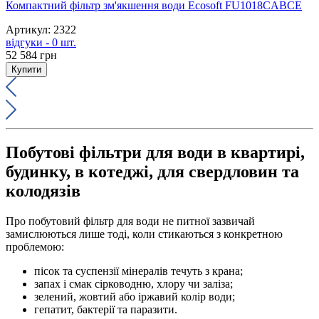
Компактний фільтр зм'якшення води Ecosoft FU1018CABCE
Артикул: 2322
відгуки - 0 шт.
52 584
грн
Купити
Побутові фільтри для води в квартирі,
будинку, в котеджі, для свердловин та
колодязів
Про побутовий фільтр для води не питної зазвичай
замислюються лише тоді, коли стикаються з конкретною
проблемою:
пісок та суспензії мінералів течуть з крана;
запах і смак сірководню, хлору чи заліза;
зелений, жовтий або іржавий колір води;
гепатит, бактерії та паразити.