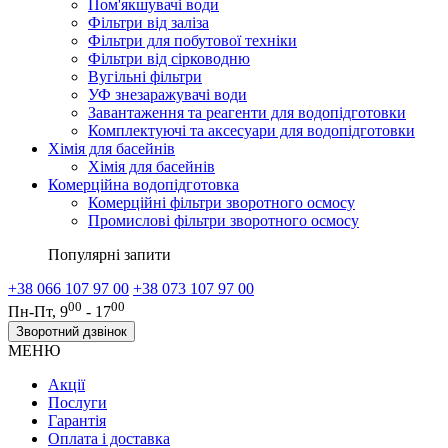
Пом'якшувачі води
Фільтри від заліза
Фільтри для побутової техніки
Фільтри від сірководню
Вугільні фільтри
УФ знезаражувачі води
Завантаження та реагенти для водопідготовки
Комплектуючі та аксесуари для водопідготовки
Хімія для басейнів
Хімія для басейнів
Комерційна водопідготовка
Комерційні фільтри зворотного осмосу
Промислові фільтри зворотного осмосу
Популярні запити
+38 066 107 97 00
+38 073 107 97 00
00
00
Пн-Пт, 9
- 17
Зворотний дзвінок
МЕНЮ
Акції
Послуги
Гарантія
Оплата і доставка