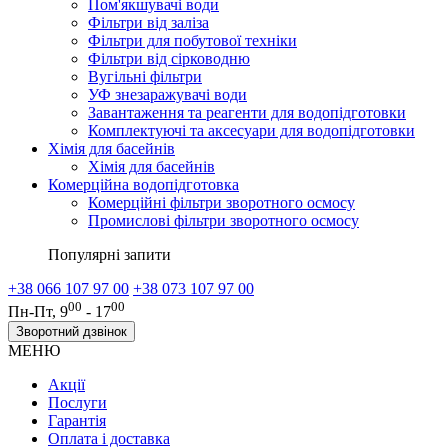
Пом'якшувачі води
Фільтри від заліза
Фільтри для побутової техніки
Фільтри від сірководню
Вугільні фільтри
УФ знезаражувачі води
Завантаження та реагенти для водопідготовки
Комплектуючі та аксесуари для водопідготовки
Хімія для басейнів
Хімія для басейнів
Комерційна водопідготовка
Комерційні фільтри зворотного осмосу
Промислові фільтри зворотного осмосу
Популярні запити
+38 066 107 97 00
+38 073 107 97 00
00
00
Пн-Пт, 9
- 17
Зворотний дзвінок
МЕНЮ
Акції
Послуги
Гарантія
Оплата і доставка