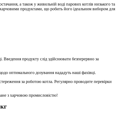
стачання, а також у живильній воді парових котлів низького та
з харчовими продуктами, що робить його ідеальним вибором для
ді. Введення продукту слід здійснювати безперервно за
 щодо оптимального дозування нададуть наші фахівці.
стереження за роботою котла. Регулярно проводите перевірки
зане з харчовою промисловістю!
5кг