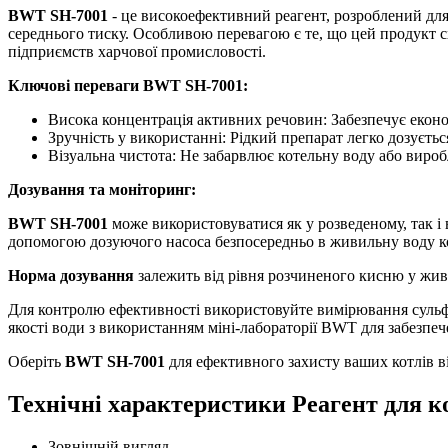
BWT SH-7001
- це високоефективний реагент, розроблений для 
середнього тиску. Особливою перевагою є те, що цей продукт 
підприємств харчової промисловості.
Ключові переваги BWT SH-7001:
Висока концентрація активних речовин: Забезпечує еконо
Зручність у використанні: Рідкий препарат легко дозуєтьс
Візуальна чистота: Не забарвлює котельну воду або вироб
Дозування та моніторинг:
BWT SH-7001
може використовуватися як у розведеному, так і 
допомогою дозуючого насоса безпосередньо в живильну воду кот
Норма дозування
залежить від рівня розчиненого кисню у живи
Для контролю ефективності використовуйте вимірювання сульфі
якості води з використанням міні-лабораторії BWT для забезпе
Оберіть
BWT SH-7001
для ефективного захисту ваших котлів в
Технічні характеристики Реагент для 
Зовнішній вигляд