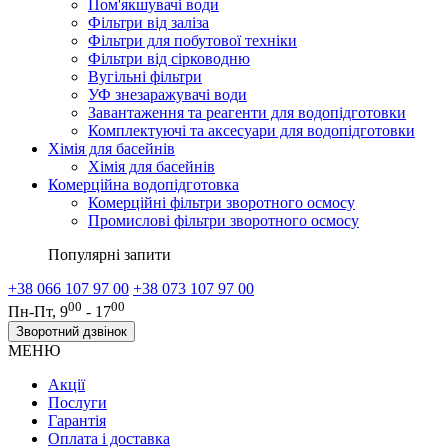
Пом'якшувачі води
Фільтри від заліза
Фільтри для побутової техніки
Фільтри від сірководню
Вугільні фільтри
УФ знезаражувачі води
Завантаження та реагенти для водопідготовки
Комплектуючі та аксесуари для водопідготовки
Хімія для басейнів
Хімія для басейнів
Комерційна водопідготовка
Комерційні фільтри зворотного осмосу
Промислові фільтри зворотного осмосу
Популярні запити
+38 066 107 97 00
+38 073 107 97 00
00
00
Пн-Пт, 9
- 17
Зворотний дзвінок
МЕНЮ
Акції
Послуги
Гарантія
Оплата і доставка