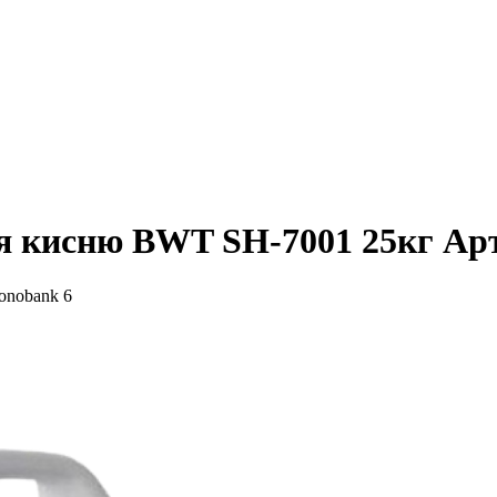
ня кисню BWT SH-7001 25кг
Ар
6