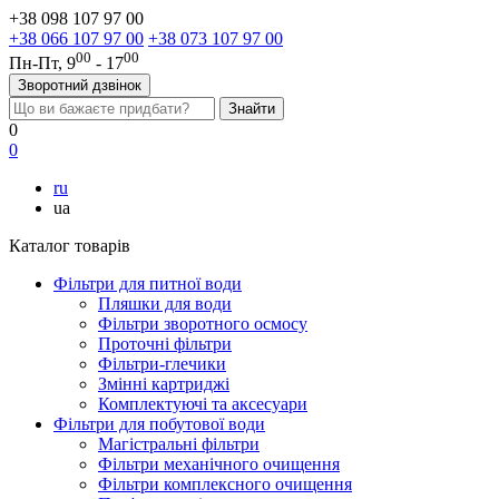
+38 098 107 97 00
+38 066 107 97 00
+38 073 107 97 00
00
00
Пн-Пт, 9
- 17
Зворотний дзвінок
0
0
ru
ua
Каталог товарів
Фільтри для питної води
Пляшки для води
Фільтри зворотного осмосу
Проточні фільтри
Фільтри-глечики
Змінні картриджі
Комплектуючі та аксесуари
Фільтри для побутової води
Магістральні фільтри
Фільтри механічного очищення
Фільтри комплексного очищення