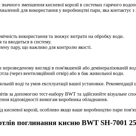
значного зменшення кисневої корозії в системах гарячого водопо
схвалений для використання у виробництві пари, яка контактує 
мічність використання та знижує витрати на обробку води.
я та вводиться в систему.
лену пару, що важливо для контролю якості.
в нерозведеному вигляді в пом'якшеній або демінералізованій во
ла (через вентиляційний отвір) або в бак живильної води.
льній воді та умов експлуатації вашої установки. Рекомендації
тів за допомогою тест-набору BWT та здійснюйте візуальне спо
чення відповідності вимогам виробника обладнання.
ід кисневої корозії, особливо якщо ваше виробництво пари пов'я
котлів поглинання кисню BWT SH-7001 2