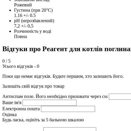
Рожевий
Густина (при 20°C)
1.16 +/- 0.5
pH (нерозбавлений)
7,2 +/- 0,5
Розчинність у воді
Повна
Відгуки про Реагент для котлів погли
0
/ 5
Усього відгуків -
0
Поки що немає відгуків. Будьте першим, хто залишить його.
Залишіть свій відгук про товар
Антиспам поле. Його необхідно приховати через css
Ваше ім'я
Електронна пошта
Оцінка
Будь ласка, оцініть за 5 бальною шкалою