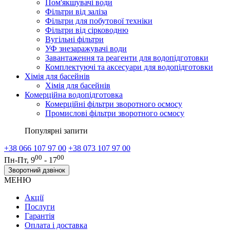
Пом'якшувачі води
Фільтри від заліза
Фільтри для побутової техніки
Фільтри від сірководню
Вугільні фільтри
УФ знезаражувачі води
Завантаження та реагенти для водопідготовки
Комплектуючі та аксесуари для водопідготовки
Хімія для басейнів
Хімія для басейнів
Комерційна водопідготовка
Комерційні фільтри зворотного осмосу
Промислові фільтри зворотного осмосу
Популярні запити
+38 066 107 97 00
+38 073 107 97 00
00
00
Пн-Пт, 9
- 17
Зворотний дзвінок
МЕНЮ
Акції
Послуги
Гарантія
Оплата і доставка