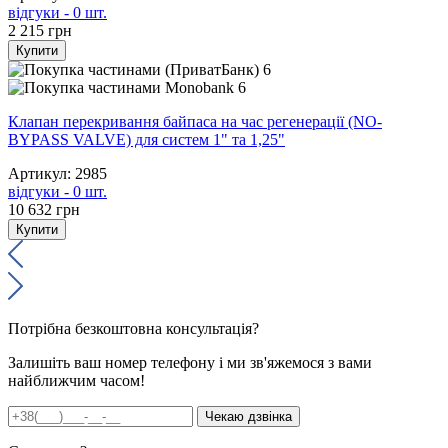
відгуки - 0 шт.
2 215
грн
Купити
6
6
Клапан перекривання байпаса на час регенерації (NO-
BYPASS VALVE) для систем 1" та 1,25"
Артикул: 2985
відгуки - 0 шт.
10 632
грн
Купити
Потрібна безкоштовна консультація?
Залишіть ваш номер телефону і ми зв'яжемося з вами
найближчим часом!