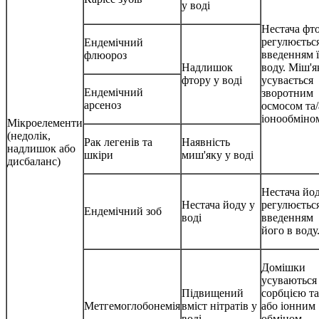
у воді
Нестача фт
регулюєтьс
Ендемічний
введенням ї
флюороз
Надлишок
воду. Міш'я
фтору у воді
усувається
Ендемічний
зворотним
арсеноз
осмосом та/
іонообміно
Мікроелементи
(недолік,
Рак легенів та
Наявність
надлишок або
шкіри
миш'яку у воді
дисбаланс)
Нестача йо
Нестача йоду у
регулюєтьс
Ендемічний зоб
воді
введенням
його в воду
Домішки
усуваються
Підвищений
сорбцією та
Метгемоглобонемія
вміст нітратів у
або іонним
воді
обміном,