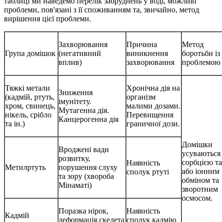
таблиці ми наведемо перелік забруднень у воді, можливі
проблеми, пов'язані з її споживанням та, звичайно, метод
вирішення цієї проблеми.
Захворювання
Причина
Метод
Група домішок
(негативний
виникнення
боротьби із
вплив)
захворювання
проблемою
Тяжкі метали
Хронічна дія на
Зниження
(кадмій, ртуть,
організм
імунітету.
хром, свинець,
малими дозами.
Мутагенна дія.
нікель, срібло
Перевищення
Канцерогенна дія
та ін.)
граничної дози.
Домішки
Вроджені вади
усуваються
розвитку,
сорбцією та
Наявність
Метилртуть
порушення слуху
або іонним
сполук ртуті
та зору (хвороба
обміном та
Мінаматі)
зворотним
осмосом.
Поразка нірок,
Наявність
Кадмій
деформація скелета
сполук кадмію