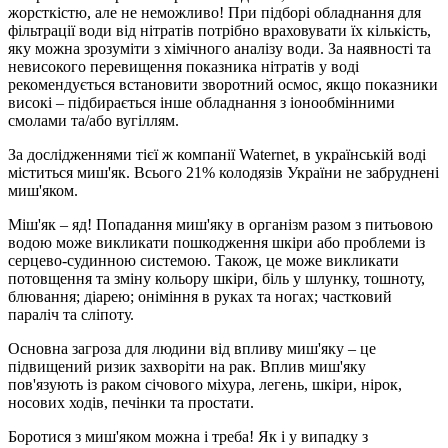
жорсткістю, але не неможливо! При підборі обладнання для
фільтрації води від нітратів потрібно враховувати їх кількість,
яку можна зрозуміти з хімічного аналізу води. За наявності та
невисокого перевищення показника нітратів у воді
рекомендується встановити зворотний осмос, якщо показники
високі – підбирається інше обладнання з іонообмінними
смолами та/або вугіллям.
За дослідженнями тієї ж компанії Waternet, в українській воді
міститься миш'як. Всього 21% колодязів України не забруднені
миш'яком.
Міш'як – яд! Попадання миш'яку в організм разом з питьовою
водою може викликати пошкодження шкіри або проблеми із
серцево-судинною системою. Також, це може викликати
потовщення та зміну кольору шкіри, біль у шлунку, тошноту,
блювання; діарею; оніміння в руках та ногах; частковий
параліч та сліпоту.
Основна загроза для людини від впливу миш'яку – це
підвищений ризик захворіти на рак. Вплив миш'яку
пов'язують із раком січового міхура, легень, шкіри, нірок,
носових ходів, печінки та простати.
Боротися з миш'яком можна і треба! Як і у випадку з