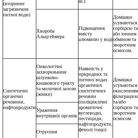
ін.)
(вторинне
загрязнення
питної води)
Домішки
усуваються
Підвищення
сорбцією та
Хвороба
вмісту
або іонним
Альцгеймера
алюмінію у воді
обміном та
зворотним
осмосом.
Онкологічні
Наявність у
захворювання
природних та
шлунково-
питних водах
Домішки
кишкового тракту
органічних
усуваються
та молочної залози
Синтетичні
синтетичних
окисленням
(жінки)
органічні
речовин
фільтраціє
речовини,
(поліциклічні
та/або
нафтопродукти
ароматичні
сорбцією та
Ураження
вуглеводні,
зворотним
внутрішніх органів
пестициди,
осмосом.
нафтопродукти,
фенолі тощо)
Отруєння