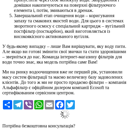
домішки накопичуються на поверхні фільтруючого
елемента і, потім, змиваються в дренаж.
Завершальний етап очищення води – коригування
запаху та смакових якостей води. Для цього в системах
зворотного осмосу є спеціальний картридж – вугільний
постфільтр (посткарбон), який виготовляється із
високоякісного активованого вугілля.
У будь-якому випадку – лише Вам вирішувати, яку воду пити.
Але якщо ви готові змінити свої звички та стати здоровішими
– зверніться до нас. Команда
інтернет-магазину фільтрів для
води
точно знає, яка модель потрібна саме Вам!
Ми на ринку водоочищення вже не перший рік, установили
масу систем фільтрації та маємо величезну базу задоволених
клієнтів. До того ж ми не просто продаємо фільтри – компанія
Альфафільтр є офіційним дилером компанії Ecosoft та
сертифікованим сервісним центром.
Ресурс
Telegram
Viber
WhatsApp
Email
Facebook
Twitter
Потрібна безкоштовна консультація?