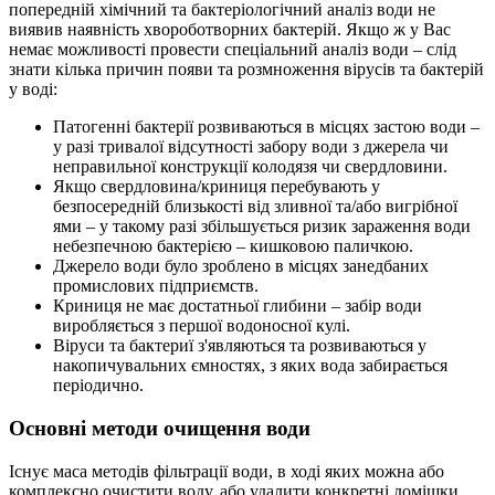
попередній хімічний та бактеріологічний аналіз води не
виявив наявність хвороботворних бактерій. Якщо ж у Вас
немає можливості провести спеціальний аналіз води – слід
знати кілька причин появи та розмноження вірусів та бактерій
у воді:
Патогенні бактерії розвиваються в місцях застою води –
у разі тривалої відсутності забору води з джерела чи
неправильної конструкції колодязя чи свердловини.
Якщо свердловина/криниця перебувають у
безпосередній близькості від зливної та/або вигрібної
ями – у такому разі збільшується ризик зараження води
небезпечною бактерією – кишковою паличкою.
Джерело води було зроблено в місцях занедбаних
промислових підприємств.
Криниця не має достатньої глибини – забір води
виробляється з першої водоносної кулі.
Віруси та бактериї з'являються та розвиваються у
накопичувальних ємностях, з яких вода забирається
періодично.
Основні методи очищення води
Існує маса методів фільтрації води, в ході яких можна або
комплексно очистити воду, або удалити конкретні домішки.