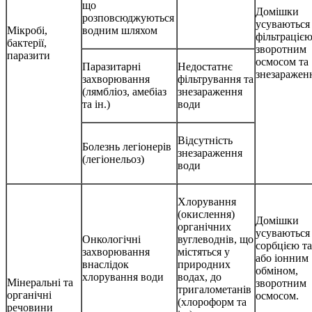
що
Домішки
розповсюджуються
усуваються
Мікробі,
водним шляхом
фільтраціє
бактерії,
зворотним
паразити
осмосом та
Паразитарні
Недостатнє
знезаражен
захворювання
фільтрування та
(лямбліоз, амебіаз
знезараження
та ін.)
води
Відсутність
Болезнь легіонерів
знезараження
(легіонельоз)
води
Хлорування
(окислення)
Домішки
органічних
усуваються
Онкологічні
вуглеводнів, що
сорбцією та
захворювання
містяться у
або іонним
внаслідок
природних
обміном,
хлорування води
водах, до
Мінеральні та
зворотним
тригалометанів
органічні
осмосом.
(хлороформ та
речовини