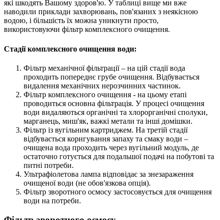
які шкодять Вашому здоров'ю. У таблиці вище ми вже
наводили приклади захворювань, пов'язаних з неякісною
водою, і більшість їх можна уникнути просто,
використовуючи фільтр комплексного очищення.
Стадії комплексного очищення води:
Фільтр механічної фільтрації – на цій стадії вода
проходить попереднє грубе очищення. Відбувається
видалення механічних нерозчинних частинок.
Фільтр комплексного очищення - на цьому етапі
проводиться основна фільтрація. У процесі очищення
води видаляються органічні та хлорорганічні сполуки,
марганець, миш'як, важкі метали та інші домішки.
Фільтр із вугільним картриджем. На третій стадії
відбувається коригування запаху та смаку води –
очищена вода проходить через вугільний модуль, де
остаточно готується для подальшої подачі на побутові та
питні потреби.
Ультрафіолетова лампа відповідає за знезараження
очищеної води (не обов'язкова опція).
Фільтр зворотного осмосу застосовується для очищення
води на потреби.
Фільтр зворотного осмосу