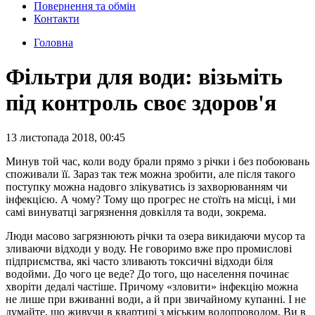
Повернення та обмін
Контакти
Головна
Фільтри для води: візьміть
під контроль своє здоров'я
13 листопада 2018, 00:45
Минув той час, коли воду брали прямо з річки і без побоювань
споживали її. Зараз так теж можна зробити, але після такого
поступку можна надовго злікуватись із захворюванням чи
інфекцією. А чому? Тому що прогрес не стоїть на місці, і ми
самі винуватці загрязнення довкілля та води, зокрема.
Люди масово загрязнюють річки та озера викидаючи мусор та
зливаючи відходи у воду. Не говоримо вже про промислові
підприємства, які часто зливають токсичні відходи біля
водойми. До чого це веде? До того, що населення починає
хворіти дедалі частіше. Причому «зловити» інфекцію можна
не лише при вживанні води, а й при звичайному купанні. І не
думайте, що живучи в квартирі з міським водопроводом, Ви в