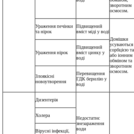
зворотним
осмосом.
Ураження печінки
Підвищений
та нірок
вміст міді у воді
Домішки
усуваються
Підвищений
сорбцією та
Ураження нірок
вміст цинку у
або іонним
воді
обміном та
зворотним
осмосом.
Перевищення
Злоякісні
ГДК берилію у
новоутворення
воді
Дизентерія
Холера
Недостатнє
знезараження
води
Вірусні інфекції,