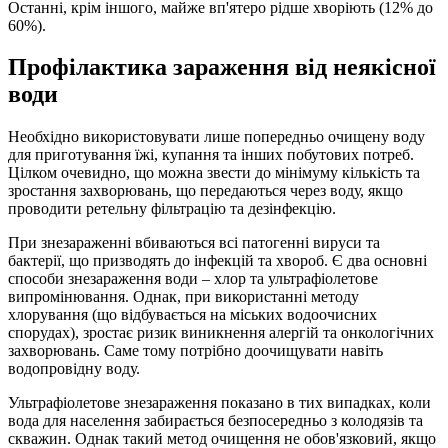
Останні, крім іншого, майже вп'ятеро рідше хворіють (12% до
60%).
Профілактика зараження від неякісної
води
Необхідно використовувати лише попередньо очищену воду
для приготування їжі, купання та інших побутових потреб.
Цілком очевидно, що можна звести до мінімуму кількість та
зростання захворювань, що передаються через воду, якщо
проводити ретельну фільтрацію та дезінфекцію.
При знезараженні вбиваються всі патогенні вируси та
бактерії, що призводять до інфекцій та хвороб. Є два основні
способи знезараження води – хлор та ультрафіолетове
випромінювання. Однак, при використанні методу
хлорування (що відбувається на міських водоочисних
спорудах), зростає ризик виникнення алергій та онкологічних
захворювань. Саме тому потрібно доочищувати навіть
водопровідну воду.
Ультрафіолетове знезараження показано в тих випадках, коли
вода для населення забирається безпосередньо з колодязів та
скважин. Однак такий метод очищення не обов'язковий, якщо