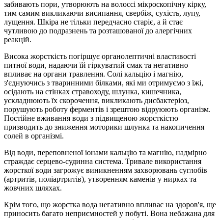
забивають пори, утворюють на волоссі мікроскопічну кірку,
тим самим викликаючи висипання, свербіж, сухість, лупу,
лущення. Шкіра не тільки передчасно старіє, а й стає
чутливою до подразнень та розташованої до алергічних
реакцій.
Висока жорсткість погіршує органолептичні властивості
питної води, надаючи їй гіркуватий смак та негативно
впливає на органи травлення. Солі кальцію і магнію,
з'єднуючись з тваринними білками, які ми отримуємо з їжі,
осідають на стінках стравоходу, шлунка, кишечника,
ускладнюють їх скорочення, викликають дисбактеріоз,
порушують роботу ферментів і зрештою відруюють організм.
Постійне вживання води з підвищеною жорсткістю
призводить до зниження моторики шлунка та накопичення
солей в організмі.
Від води, переповненої іонами кальцію та магнію, надмірно
страждає серцево-судинна система. Тривале використання
жорсткої води загрожує виникненням захворювань суглобів
(артритів, поліартритів), утворенням каменів у нирках та
жовчних шляхах.
Крім того, що жорстка вода негативно впливає на здоров'я, ще
приносить багато неприємностей у побуті. Вона небажана для