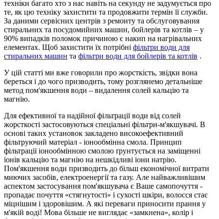
техніки багато хто з нас навіть на секунду не задумується про
те, як цю техніку захистити та продовжити термін її служби.
За даними сервісних центрів з ремонту та обслуговування
стиральних та посудомийних машин, бойлерів та котлів – у
90% випадків поломок причиною є накип на нагрівальних
елементах. Щоб захистити їх потрібні
фільтри води для
стиральних машин
та
фільтри води для бойлерів та котлів
.
У цій статті ми вже говорили про жорсткість, звідки вона
береться і до чого призводить, тому розглянемо детальніше
метод пом'якшення води – видалення солей кальцію та
магнію.
Для ефективної та надійної фільтрації води від солей
жорсткості застосовуються спеціальні фільтри-м'якшувачі. В
основі таких установок закладено високоефективний
фільтруючий матеріал - іонообмінна смола. Принцип
фільтрації іонообмінною смолою ґрунтується на заміщенні
іонів кальцію та магнію на нешкідливі іони натрію.
Пом'якшення води призводить до більш економічної витрати
миючих засобів, електроенергії та газу. Але найважливішим
аспектом застосування пом'якшувача є Ваше самопочуття -
пропадає почуття «стягнутості» і сухості шкіри, волосся стає
міцнішим і здоровішим. А які переваги приносити прання у
м'якій воді! Мова більше не виглядає «замкнена», колір і