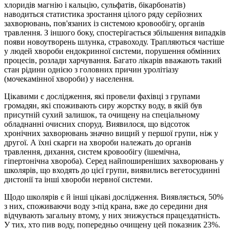
хлоридів магнію і кальцію, сульфатів, бікарбонатів)
наводиться статистика зростання цілого ряду серйозних
захворювань, пов'язаних із системою кровообігу, органів
травлення. З іншого боку, спостерігається збільшення випадків
появи новоутворень шлунка, стравоходу. Трапляються частіше
у людей хвороби ендокринної системи, порушення обмінних
процесів, розлади харчування. Багато лікарів вважають такий
стан рідини однією з головних причин уролітіазу
(мочекамінної хвороби) у населення.
Цікавими є дослідження, які провели фахівці з групами
громадян, які споживають сиру жорстку воду, в якій був
присутній сухий залишок, та очищену на спеціальному
обладнанні очисних споруд. Виявилося, що відсоток
хронічних захворювань значно вищий у першої групи, ніж у
другої. А їхні скарги на хвороби належать до органів
травлення, дихання, систем кровообігу (ішемічна,
гіпертонічна хвороба). Серед найпоширеніших захворювань у
школярів, що входять до цієї групи, виявились вегетосудинні
дистонії та інші хвороби нервної системи.
Щодо школярів є й інші цікаві дослідження. Виявляється, 50%
з них, споживаючи воду з-під крана, вже до середини дня
відчувають загальну втому, у них знижується працездатність.
У тих, хто пив воду, попередньо очищену цей показник 23%.