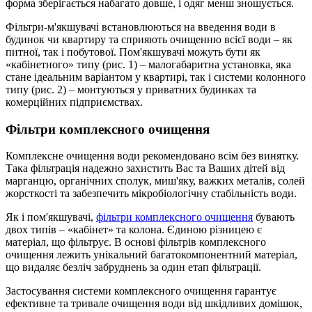
форма зберігається набагато довше, і одяг менш зношується.
Фільтри-м'якшувачі встановлюються на введення води в
будинок чи квартиру та сприяють очищенню всієї води – як
питної, так і побутової. Пом'якшувачі можуть бути як
«кабінетного» типу (рис. 1) – малогабаритна установка, яка
стане ідеальним варіантом у квартирі, так і системи колонного
типу (рис. 2) – монтуються у приватних будинках та
комерційних підприємствах.
Фільтри комплексного очищення
Комплексне очищення води рекомендовано всім без винятку.
Така фільтрація надежно захистить Вас та Ваших дітей від
марганцю, органічних сполук, миш'яку, важких металів, солей
жорсткості та забезпечить мікробіологічну стабільність води.
Як і пом'якшувачі,
фільтри комплексного очищення
бувають
двох типів – «кабінет» та колона. Єдиною різницею є
матеріал, що фільтрує. В основі фільтрів комплексного
очищення лежить унікальний багатокомпонентний матеріал,
що видаляє безліч забруднень за один етап фільтрації.
Застосування системи комплексного очищення гарантує
ефективне та тривале очищення води від шкідливих домішок,