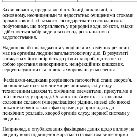
Захворювання, представлені в таблиці, викликані, в
основному, неочищеними та недостатньо очищеними стоками
промисловості, сільського господарства та господарсько-
побутовими, що потрапляють у природні водні об'єкти, звідки
здійснюється забір води для господарсько-питного
водопостачання.
Надлишок або знаходження у воді певних хімічних речовин
має на організм людини загальнотоксичну дію. В результаті
знижується його опірність до різних хвороб, що тягне за
собою зростання ендокринних, неінфекційних кишкових,
серцево-судинних та інших захворювань у населення.
Фахівцями-медиками розрізняють патологічні стани здоров'я,
що викликаються хімічними речовинами, які у воду
техногенним шляхом та хімічними елементами, присутніми в
ній спочатку у природі. Останнє пов'язують із загальним
сольовим складом (мінералізацією) рідини, низькі або високі
показники якої також є факторами, що призводять до
психічних розладів, хвороб органів слуху, нервної системи у
людини.
Наприклад, в опублікованих фахівцями даних щодо впливу на
людину води підвищеної жорсткості (з вмістом вище норми