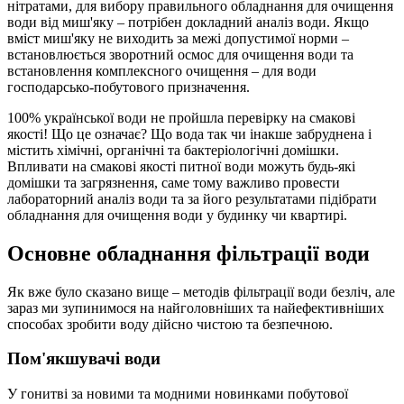
нітратами, для вибору правильного обладнання для очищення
води від миш'яку – потрібен докладний аналіз води. Якщо
вміст миш'яку не виходить за межі допустимої норми –
встановлюється зворотний осмос для очищення води та
встановлення комплексного очищення – для води
господарсько-побутового призначення.
100% української води не пройшла перевірку на смакові
якості! Що це означає? Що вода так чи інакше забруднена і
містить хімічні, органічні та бактеріологічні домішки.
Впливати на смакові якості питної води можуть будь-які
домішки та загрязнення, саме тому важливо провести
лабораторний аналіз води та за його результатами підібрати
обладнання для очищення води у будинку чи квартирі.
Основне обладнання фільтрації води
Як вже було сказано вище – методів фільтрації води безліч, але
зараз ми зупинимося на найголовніших та найефективніших
способах зробити воду дійсно чистою та безпечною.
Пом'якшувачі води
У гонитві за новими та модними новинками побутової