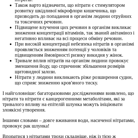
Також варто відзначити, що нітрати є стимулятором
розвитку шкідливої мікрофлори кишечника, що
призводить до попадання в організм людини отруйних
та токсичних речовин.
Підвищене влучення цих речовин в організм викликає
зниження концентрації вітамінів, так званий авітаміноз і
негативно впливає на всі процеси обміну речовин.
При високій концентрації небезпека нітратів в організмі
проявляється зниженням потенції у чоловіків та
підвищенням ймовірності ризику викидня у жінок.
Тривале вплив нітратів на організм людини провокує
зменшення йоду, що спричиняє збільшення розмірів
щитовидної залози.
Нітрати у людини викликають різке розширення судин,
що сприяє зниженню кров'яного тиску.
І найголовніше: багаторазовими дослідженнями виявлено, що
нітрати та нітрити є канцерогенними метаболітами, які за
тривалого впливу на епітелій шлунка можуть ініціювати
злоякісні утворення.
Іншими словами – довге вживання води, насиченої нітратами,
провокує рак шлунка!
Впоратися з нітратами трохи складніше, ніж із тією ж