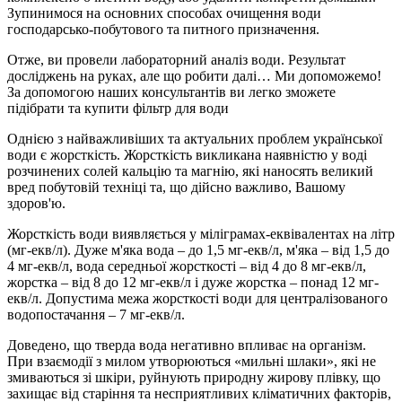
Зупинимося на основних способах очищення води
господарсько-побутового та питного призначення.
Отже, ви провели лабораторний аналіз води. Результат
досліджень на руках, але що робити далі… Ми допоможемо!
За допомогою наших консультантів ви легко зможете
підібрати та
купити фільтр для води
Однією з найважливіших та актуальних проблем української
води є жорсткість. Жорсткість викликана наявністю у воді
розчинених солей кальцію та магнію, які наносять великий
вред побутовій техніці та, що дійсно важливо, Вашому
здоров'ю.
Жорсткість води виявляється у міліграмах-еквівалентах на літр
(мг-екв/л). Дуже м'яка вода – до 1,5 мг-екв/л, м'яка – від 1,5 до
4 мг-екв/л, вода середньої жорсткості – від 4 до 8 мг-екв/л,
жорстка – від 8 до 12 мг-екв/л і дуже жорстка – понад 12 мг-
екв/л. Допустима межа жорсткості води для централізованого
водопостачання – 7 мг-екв/л.
Доведено, що тверда вода негативно впливає на організм.
При взаємодії з милом утворюються «мильні шлаки», які не
змиваються зі шкіри, руйнують природну жирову плівку, що
захищає від старіння та несприятливих кліматичних факторів,