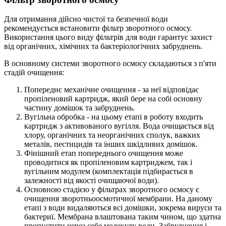
Для отримання дійсно чистої та безпечної води
рекомендується встановити фільтр зворотного осмосу.
Використання цього виду фільтрів для води гарантує захист
від органічних, хімічних та бактеріологічних забруднень.
В основному системи зворотного осмосу складаються з п'яти
стадій очищення:
Попереднє механічне очищення - за неї відповідає
пропіленовий картридж, який бере на собі основну
частину домішок та забруднень.
Вугільна обробка - на цьому етапі в роботу входить
картридж з активованого вугілля. Вода очищається від
хлору, органічних та неорганічних сполук, важких
металів, пестицидів та інших шкідливих домішок.
Фінішний етап попереднього очищення може
проводитися як пропіленовим картриджем, так і
вугільним модулем (комплектація підбирається в
залежності від якості очищаючої води).
Основною стадією у фільтрах зворотного осмосу є
очищення зворотньоосмотичної мембрани. На даному
етапі з води видаляються всі домішки, зокрема вируси та
бактериї. Мембрана влаштована таким чином, що здатна
пропустити через себе молекулу води. Забруднення і