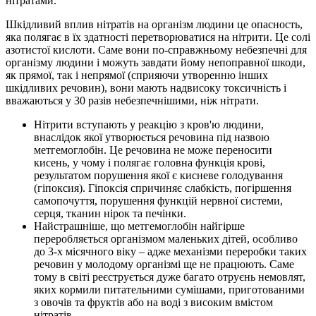
нітратами.
Шкідливий вплив нітратів на організм людини це опасность,
яка полягає в їх здатності перетворюватися на нітрити. Це солі
азотистої кислоти. Саме вони по-справжньому небезпечні для
організму людини і можуть завдати йому непоправної шкоди,
як прямої, так і непрямої (сприяючи утворенню інших
шкідливих речовин), вони мають надвисоку токсичність і
вважаються у 30 разів небезпечнішими, ніж нітрати.
Нітрити вступають у реакцію з кров'ю людини,
внаслідок якої утворюється речовина під назвою
метгемоглобін. Це речовина не може переносити
кисень, у чому і полягає головна функція крові,
результатом порушення якої є кисневе голодування
(гіпоксия). Гіпоксія спричиняє слабкість, погіршення
самопочуття, порушення функцій нервної системи,
серця, тканин нірок та печінки.
Найстрашніше, що метгемоглобін найгірше
переробляється організмом маленьких дітей, особливо
до 3-х місячного віку – адже механізми переробки таких
речовин у молодому організмі ще не працюють. Саме
тому в світі реєструється дуже багато отруєнь немовлят,
яких кормили питательними сумішами, приготованими
з овочів та фруктів або на воді з високим вмістом
нітратів.