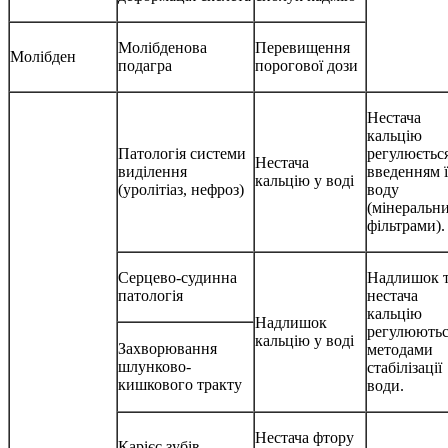
Молібденова
Перевищення
Молібден
подагра
порогової дози
Нестача
кальцію
Патологія системи
регулюєтьс
Нестача
виділення
введенням ї
кальцію у воді
(уролітіаз, нефроз)
воду
(мінеральн
фільтрами).
Серцево-судинна
Надлишок 
патологія
нестача
кальцію
Надлишок
регулюютьс
кальцію у воді
Захворювання
методами
шлунково-
стабілізації
кишкового тракту
води.
Нестача фтору
Карієс зубів