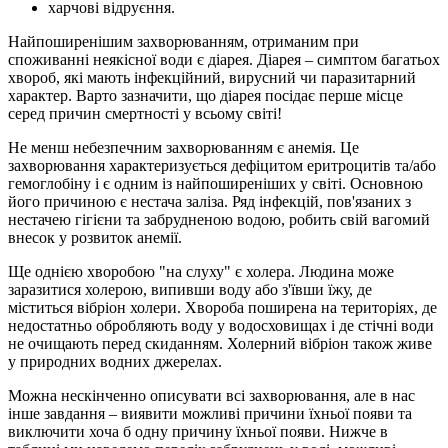
харчові відруєння.
Найпоширенішим захворюванням, отриманим при
споживанні неякісної води є діарея. Діарея – симптом багатьох
хвороб, які мають інфекційний, вирусний чи паразитарний
характер. Варто зазначити, що діарея посідає перше місце
серед причин смертності у всьому світі!
Не менш небезпечним захворюванням є анемія. Це
захворювання характеризується дефіцитом еритроцитів та/або
гемоглобіну і є одним із найпоширеніших у світі. Основною
його причиною є нестача заліза. Ряд інфекцій, пов'язаних з
нестачею гігієни та забрудненою водою, робить свій вагомий
внесок у розвиток анемії.
Ще однією хворобою "на слуху" є холера. Людина може
заразитися холерою, випивши воду або з'ївши їжу, де
міститься вібріон холери. Хвороба поширена на територіях, де
недостатньо обробляють воду у водосховищах і де стічні води
не очищають перед скиданням. Холерний вібріон також живе
у природних водних джерелах.
Можна нескінченно описувати всі захворювання, але в нас
інше завдання – виявити можливі причини їхньої появи та
виключити хоча б одну причину їхньої появи. Нижче в