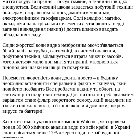
миття посуду та прання – посуд тьмяніє, а тканини швидко
зношуються. Величезний шкода завдається побутовій техніці:
бойлерам, стиральним та посудомийним машинам,
електрочайникам та кофеваркам. Солі кальцію і магнію,
окладаючи на нагрівальних елементах, утворюють тверді
вапняні відкладення (накип) і досить швидко виводять
обладнання з ладу.
Сліди жорсткої води видно незброєним оком: з'являється
білий наліт на трубах, сантехніці, в системі опалення,
побутової техніки, збільшується витрата миючих засобів,
«згортається» мило при миття та пранні, утворюються
піноподібні шлаки на шкірі та поверхнях.
Перемогти жорсткість води досить просто – в будинку
необхідно встановити спеціальний фільтр-м'якшувач, який
повністю позбавить Вас проблеми накипу та облоги на
сантехніці та побутовій техніці. Для питних потреб ідеальним
варіантом стане фільтр зворотного осмосу, який видалити не
тільки солі жорсткості, а й інші шкідливі домішки, зокрема
вируси та бактериї!
За статистикою української компанії Waternet, яка провела
понад 30 000 хімічних аналізів води по всій країні, в Україні
спостерігається лише 17% джерел води, не забрудненої