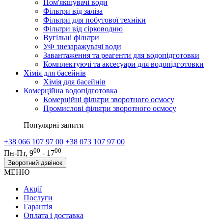
Пом'якшувачі води
Фільтри від заліза
Фільтри для побутової техніки
Фільтри від сірководню
Вугільні фільтри
УФ знезаражувачі води
Завантаження та реагенти для водопідготовки
Комплектуючі та аксесуари для водопідготовки
Хімія для басейнів
Хімія для басейнів
Комерційна водопідготовка
Комерційні фільтри зворотного осмосу
Промислові фільтри зворотного осмосу
Популярні запити
+38 066 107 97 00
+38 073 107 97 00
00
00
Пн-Пт, 9
- 17
Зворотний дзвінок
МЕНЮ
Акції
Послуги
Гарантія
Оплата і доставка