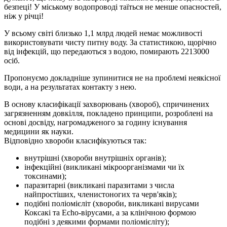
безпеці! У міському водопроводі таїться не менше опасностей,
ніж у річці!
У всьому світі близько 1,1 млрд людей немає можливості
використовувати чисту питну воду. За статистикою, щорічно
від інфекцій, що передаються з водою, помирають 2213000
осіб.
Пропонуємо докладніше зупинитися не на проблемі неякісної
води, а на результатах контакту з нею.
В основу класифікації захворювань (хвороб), спричинених
загрязненням довкілля, покладено принципи, розроблені на
основі досвіду, нагромадженого за годину існування
медицини як науки.
Відповідно хвороби класифікуються так:
внутрішні (хвороби внутрішніх органів);
інфекційні (викликані мікроорганізмами чи їх
токсинами);
паразитарні (викликані паразитами з числа
найпростіших, членистоногих та черв'яків);
подібні поліомієліт (хвороби, викликані вирусами
Коксакі та Echo-вірусами, а за клінічною формою
подібні з деякими формами поліомієліту);