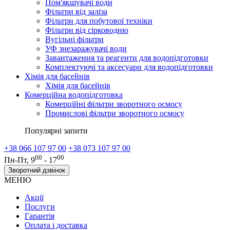
Пом'якшувачі води
Фільтри від заліза
Фільтри для побутової техніки
Фільтри від сірководню
Вугільні фільтри
УФ знезаражувачі води
Завантаження та реагенти для водопідготовки
Комплектуючі та аксесуари для водопідготовки
Хімія для басейнів
Хімія для басейнів
Комерційна водопідготовка
Комерційні фільтри зворотного осмосу
Промислові фільтри зворотного осмосу
Популярні запити
+38 066 107 97 00
+38 073 107 97 00
00
00
Пн-Пт, 9
- 17
Зворотний дзвінок
МЕНЮ
Акції
Послуги
Гарантія
Оплата і доставка