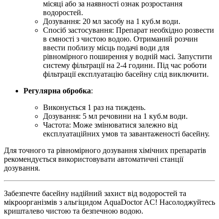
місяці або за наявності ознак розростання
водоростей.
Дозування: 20 мл засобу на 1 куб.м води.
Спосіб застосування: Препарат необхідно розвести
в ємності з чистою водою. Отриманий розчин
ввести поблизу місць подачі води для
рівномірного поширення у водній масі. Запустити
систему фільтрації на 2-4 години. Під час роботи
фільтрації експлуатацію басейну слід виключити.
Регулярна обробка
:
Виконується 1 раз на тиждень.
Дозування: 5 мл речовини на 1 куб.м води.
Частота: Може змінюватися залежно
від
експлуатаційних умов та завантаженості басейну.
Для точного та рівномірного дозування хімічних препаратів
рекомендується використовувати автоматичні станції
дозування.
Забезпечте басейну надійний захист від водоростей та
мікроорганізмів з альгіцидом AquaDoctor AC! Насолоджуйтесь
кришталево чистою та безпечною водою.