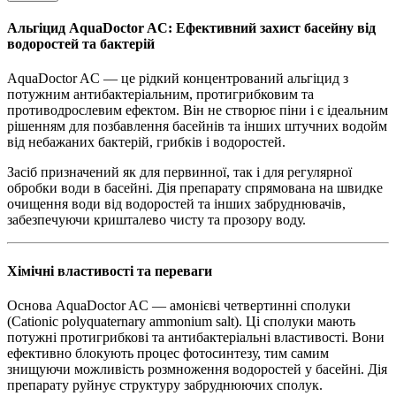
Альгіцид AquaDoctor AC: Ефективний захист басейну від
водоростей та бактерій
AquaDoctor AC — це рідкий концентрований альгіцид з
потужним антибактеріальним, протигрибковим та
противодрослевим ефектом. Він не створює піни і є ідеальним
рішенням для позбавлення басейнів та інших штучних водойм
від небажаних бактерій, грибків і водоростей.
Засіб призначений як для первинної, так і для регулярної
обробки води в басейні. Дія препарату спрямована на швидке
очищення води від водоростей та інших забруднювачів,
забезпечуючи кришталево чисту та прозору воду.
Хімічні властивості та переваги
Основа AquaDoctor AC — амонієві четвертинні сполуки
(Cationic polyquaternary ammonium salt). Ці сполуки мають
потужні протигрибкові та антибактеріальні властивості. Вони
ефективно блокують процес фотосинтезу, тим самим
знищуючи можливість розмноження водоростей у басейні. Дія
препарату руйнує структуру забруднюючих сполук.