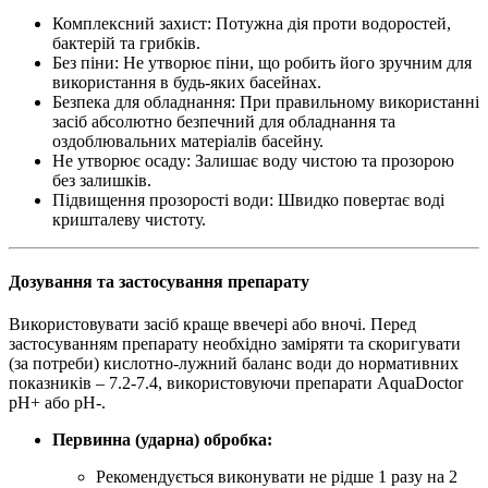
Комплексний захист: Потужна дія проти водоростей,
бактерій та грибків.
Без піни: Не утворює піни, що робить його зручним для
використання в будь-яких басейнах.
Безпека для обладнання: При правильному використанні
засіб абсолютно безпечний для обладнання та
оздоблювальних матеріалів басейну.
Не утворює осаду: Залишає воду чистою та прозорою
без залишків.
Підвищення прозорості води: Швидко повертає воді
кришталеву чистоту.
Дозування та застосування препарату
Використовувати засіб краще ввечері або вночі. Перед
застосуванням препарату необхідно
заміряти та скоригувати
(за потреби) кислотно-лужний баланс води
до нормативних
показників –
7.2-7.4
, використовуючи препарати AquaDoctor
рН+ або рН-.
Первинна (ударна) обробка:
Рекомендується виконувати не рідше 1 разу на 2