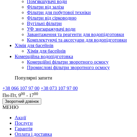
Пом'якшувачі води
Фільтри від заліза
Фільтри для побутової техніки
Фільтри від сірководню
Вугільні фільтри
УФ знезаражувачі води
Завантаження та реагенти для водопідготовки
Комплектуючі та аксесуари для водопідготовки
Хімія для басейнів
Хімія для басейнів
Комерційна водопідготовка
Комерційні фільтри зворотного осмосу
Промислові фільтри зворотного осмосу
Популярні запити
+38 066 107 97 00
+38 073 107 97 00
00
00
Пн-Пт, 9
- 17
Зворотний дзвінок
МЕНЮ
Акції
Послуги
Гарантія
Оплата і доставка