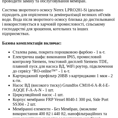
проводити заміну та обслуговування мембран.
Система зворотного осмосу Nerex LPRO281-Si ідеально
підходить для опріснення та демінералізації великих об'ємів
води. Вода після зворотного осмосу близька до дистильованої
і використовується в харчовій промисловості, сільському
господарстві для зрошення, котельних та інших
підприємствах.
Базова комплектація включає:
Сталева рама, покрита порошковою фарбою - 1 к-т.
Електрична шафа: виконання IP65, промисловий
контролер Siemens, текстовий дисплей Siemens TDE,
плавний пуск для насоса ВД, WiFi роутер, підключення
до сервісу “RO-online™” - 1 к-т.
Картриджний префільтр 20ВВ з картриджами 1 мкм - 2
к-ти.
Насос ВД (високого тиску) Grundfos CM10-6 A-R-I-E-
AQQE F-A-A-N - 1 шт.
Циркуляційний насос -1 шт.
Корпус мембрани FRP Vessel 8040-1 300 psi, Side Port
SS304 - 2 шт.
Мембранні елементи - Без Мембран, (можливе
використання 400 ft2 і 440 ft2, нанофільтраційних та