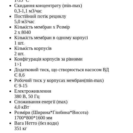
1-35 °C
Скидання концентрату (min-max)
0,3-1,1 м3/час
Постійний потік рециклу
5,0 м3/час
Кількість мембран x Розмір
2 х 8040
Кількість мембран в одному корпусі
1 шт.
Кількість корпусів
2 шт.
Конфігурація корпусів за рівнями
1>1
Додатковий тиск, що створюється насосом ВД
Є 8,6
Робочий тиск у корпусах мембран(min-max)
Є 9-15
Електроживлення
380 В, 50 Гц
Споживання енергії (max)
4,0 кВт
Розміри (Ширина*Глибина*Висота)
1700*800*1600 мм
Вага Нетто (без води)
351 кг