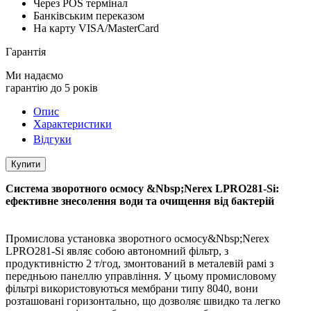
Через POS термінал
Банківським переказом
На карту VISA/MasterCard
Гарантія
Ми надаємо
гарантію до 5 років
Опис
Характеристики
Відгуки
Купити
Система зворотного осмосу &Nbsp;Nerex LPRO281-Si:
ефективне знесолення води та очищення від бактерій
Промислова установка зворотного осмосу&Nbsp;Nerex
LPRO281-Si являє собою автономний фільтр, з
продуктивністю 2 т/год, змонтований в металевій рамі з
передньою панеллю управління. У цьому промисловому
фільтрі використовуються мембрани типу 8040, вони
розташовані горизонтально, що дозволяє швидко та легко