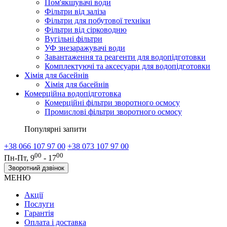
Пом'якшувачі води
Фільтри від заліза
Фільтри для побутової техніки
Фільтри від сірководню
Вугільні фільтри
УФ знезаражувачі води
Завантаження та реагенти для водопідготовки
Комплектуючі та аксесуари для водопідготовки
Хімія для басейнів
Хімія для басейнів
Комерційна водопідготовка
Комерційні фільтри зворотного осмосу
Промислові фільтри зворотного осмосу
Популярні запити
+38 066 107 97 00
+38 073 107 97 00
00
00
Пн-Пт, 9
- 17
Зворотний дзвінок
МЕНЮ
Акції
Послуги
Гарантія
Оплата і доставка