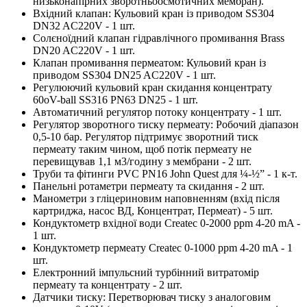
низьконапірних зворотньоосмотичних мембран).
Вхідний клапан: Кульовий кран із приводом SS304
DN32 AC220V - 1 шт.
Солєноїдний клапан гідравлічного промивання Brass
DN20 AC220V - 1 шт.
Клапан промивання пермеатом: Кульовий кран із
приводом SS304 DN25 AC220V - 1 шт.
Регулюючий кульовий кран скидання концентрату
60oV-ball SS316 PN63 DN25 - 1 шт.
Автоматичний регулятор потоку концентрату - 1 шт.
Регулятор зворотного тиску пермеату: Робочий діапазон
0,5-10 бар. Регулятор підтримує зворотний тиск
пермеату таким чином, щоб потік пермеату не
перевищував 1,1 м3/годину з мембрани - 2 шт.
Труби та фітинги PVC PN16 John Quest для ¼-½” - 1 к-т.
Панельні ротаметри пермеату та скидання - 2 шт.
Манометри з гліцериновим наповненням (вхід після
картриджа, насос ВД, Концентрат, Пермеат) - 5 шт.
Кондуктометр вхідної води Createc 0-2000 ppm 4-20 mA -
1 шт.
Кондуктометр пермеату Createc 0-1000 ppm 4-20 mA - 1
шт.
Електронний імпульсний турбінний витратомір
пермеату та концентрату - 2 шт.
Датчики тиску: Перетворювач тиску з аналоговим