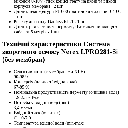
виходом 0-10V (тиск концентрату на вході та виході
корпусів мембран) - 2 шт.
Датчик температури Pt1000 платиновий датчик 0-40 C -
1 шт.
Реле сухого ходу Danfoss KP-1 - 1 шт.
Датчик рівня ємності пермеату: Вимикач поплавця з
кабелем 5 метрів - 1 шт.
Технічні характеристики Система
зворотного осмосу Nerex LPRO281-Si
(без мембран)
Селективность (с мембранами XLE)
90-98 %
Конверсія (пермеат/вхідна вода)
67-85 %
Номінальна продуктивність пермеату (очищена вода)
1,9-2,3 м3/час
Потреба у вхідній воді (min)
3,4 м3/час
Вхідний тиск (min-max)
Є 1,0-7,0
Температура вхідної води (min-max)