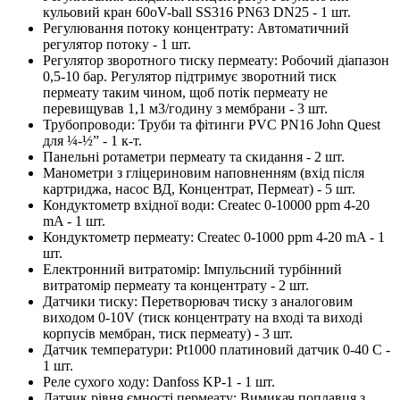
кульовий кран 60oV-ball SS316 PN63 DN25 - 1 шт.
Регулювання потоку концентрату: Автоматичний
регулятор потоку - 1 шт.
Регулятор зворотного тиску пермеату: Робочий діапазон
0,5-10 бар. Регулятор підтримує зворотний тиск
пермеату таким чином, щоб потік пермеату не
перевищував 1,1 м3/годину з мембрани - 3 шт.
Трубопроводи: Труби та фітинги PVC PN16 John Quest
для ¼-½” - 1 к-т.
Панельні ротаметри пермеату та скидання - 2 шт.
Манометри з гліцериновим наповненням (вхід після
картриджа, насос ВД, Концентрат, Пермеат) - 5 шт.
Кондуктометр вхідної води: Createc 0-10000 ppm 4-20
mA - 1 шт.
Кондуктометр пермеату: Createc 0-1000 ppm 4-20 mA - 1
шт.
Електронний витратомір: Імпульсний турбінний
витратомір пермеату та концентрату - 2 шт.
Датчики тиску: Перетворювач тиску з аналоговим
виходом 0-10V (тиск концентрату на вході та виході
корпусів мембран, тиск пермеату) - 3 шт.
Датчик температури: Pt1000 платиновий датчик 0-40 C -
1 шт.
Реле сухого ходу: Danfoss KP-1 - 1 шт.
Датчик рівня ємності пермеату: Вимикач поплавця з