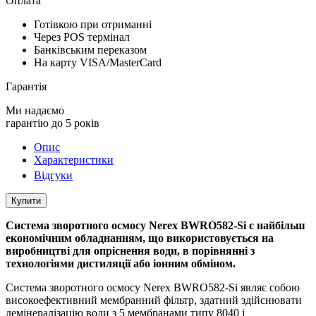
Оплата
Готівкою при отриманні
Через POS термінал
Банківським переказом
На карту VISA/MasterCard
Гарантія
Ми надаємо
гарантію до 5 років
Опис
Характеристики
Відгуки
Купити
Система зворотного осмосу Nerex BWRO582-Si є найбільш
економічним обладнанням, що використовується на
виробництві для опріснення води, в порівнянні з
технологіями дистиляції або іонним обміном.
Система зворотного осмосу Nerex BWRO582-Si являє собою
високоефективний мембранний фільтр, здатний здійснювати
демінералізацію води з 5 мембранами типу 8040 і