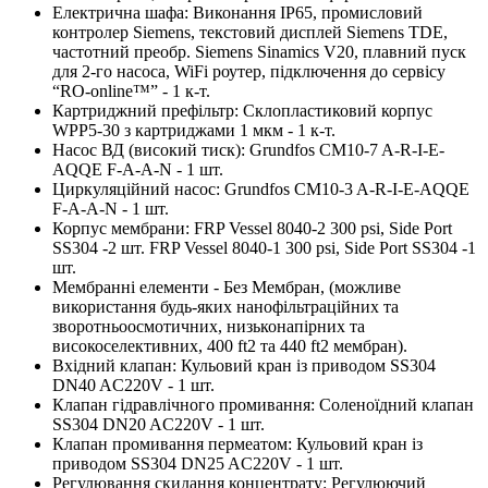
Електрична шафа: Виконання IP65, промисловий
контролер Siemens, текстовий дисплей Siemens TDE,
частотний преобр. Siemens Sinamics V20, плавний пуск
для 2-го насоса, WiFi роутер, підключення до сервісу
“RO-online™” - 1 к-т.
Картриджний префільтр: Склопластиковий корпус
WPP5-30 з картриджами 1 мкм - 1 к-т.
Насос ВД (високий тиск): Grundfos CM10-7 A-R-I-E-
AQQE F-A-A-N - 1 шт.
Циркуляційний насос: Grundfos CM10-3 A-R-I-E-AQQE
F-A-A-N - 1 шт.
Корпус мембрани: FRP Vessel 8040-2 300 psi, Side Port
SS304 -2 шт. FRP Vessel 8040-1 300 psi, Side Port SS304 -1
шт.
Мембранні елементи - Без Мембран, (можливе
використання будь-яких нанофільтраційних та
зворотньоосмотичних, низьконапірних та
високоселективних, 400 ft2 та 440 ft2 мембран).
Вхідний клапан: Кульовий кран із приводом SS304
DN40 AC220V - 1 шт.
Клапан гідравлічного промивання: Соленоїдний клапан
SS304 DN20 AC220V - 1 шт.
Клапан промивання пермеатом: Кульовий кран із
приводом SS304 DN25 AC220V - 1 шт.
Регулювання скидання концентрату: Регулюючий