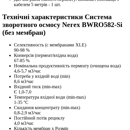
кабелем 5 метрів - 1 шт.
Технічні характеристики Система
зворотного осмосу Nerex BWRO582-Si
(без мембран)
Селективность (с мембранами XLE)
90-98 %
Конверсія (пермеат/вхідна вода)
67-85 %
Номінальна продуктивність пермеату (очищена вода)
4,6-5,7 м3/час
Потреба у вхідній воді (min)
8,6 м3/час
Вхідний тиск (min-max)
Є 1,0-7,0
Температура вхідної води (min-max)
1-35 °C
Скидання концентрату (min-max)
0,8-2,9 м3/час
Постійний потік рециклу
4,0 м3/час
Кількість мембран x Розмір