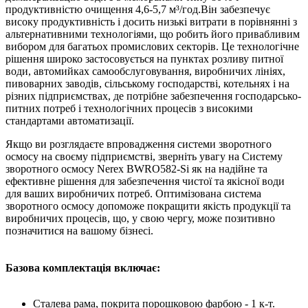
продуктивністю очищення 4,6-5,7 м³/год.Він забезпечує
високу продуктивність і досить низькі витрати в порівнянні з
альтернативними технологіями, що робить його привабливим
вибором для багатьох промислових секторів. Це технологічне
рішення широко застосовується на пунктах розливу питної
води, автомийках самообслуговування, виробничих лініях,
пивоварних заводів, сільському господарстві, котельнях і на
різних підприємствах, де потрібне забезпечення господарсько-
питних потреб і технологічних процесів з високими
стандартами автоматизації.
Якщо ви розглядаєте впровадження системи зворотного
осмосу на своєму підприємстві, зверніть увагу на Систему
зворотного осмосу Nerex BWRO582-Si як на надійне та
ефективне рішення для забезпечення чистої та якісної води
для ваших виробничих потреб. Оптимізована система
зворотного осмосу допоможе покращити якість продукції та
виробничих процесів, що, у свою чергу, може позитивно
позначитися на вашому бізнесі.
Базова комплектація включає:
Сталева рама, покрита порошковою фарбою - 1 к-т.