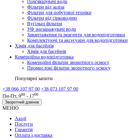
Пом'якшувачі води
Фільтри від заліза
Фільтри для побутової техніки
Фільтри від сірководню
Вугільні фільтри
УФ знезаражувачі води
Завантаження та реагенти для водопідготовки
Комплектуючі та аксесуари для водопідготовки
Хімія для басейнів
Хімія для басейнів
Комерційна водопідготовка
Комерційні фільтри зворотного осмосу
Промислові фільтри зворотного осмосу
Популярні запити
+38 066 107 97 00
+38 073 107 97 00
00
00
Пн-Пт, 9
- 17
Зворотний дзвінок
МЕНЮ
Акції
Послуги
Гарантія
Оплата і доставка