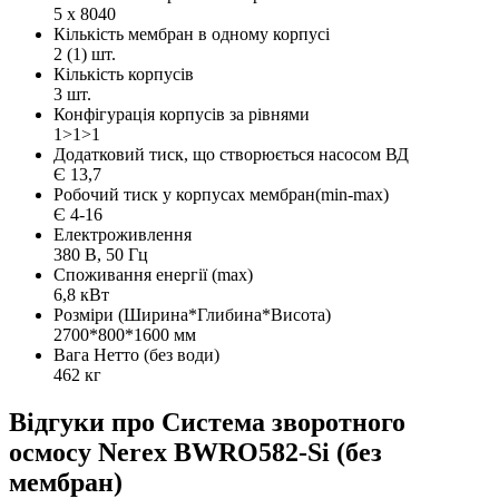
5 х 8040
Кількість мембран в одному корпусі
2 (1) шт.
Кількість корпусів
3 шт.
Конфігурація корпусів за рівнями
1>1>1
Додатковий тиск, що створюється насосом ВД
Є 13,7
Робочий тиск у корпусах мембран(min-max)
Є 4-16
Електроживлення
380 В, 50 Гц
Споживання енергії (max)
6,8 кВт
Розміри (Ширина*Глибина*Висота)
2700*800*1600 мм
Вага Нетто (без води)
462 кг
Відгуки про Система зворотного
осмосу Nerex BWRO582-Si (без
мембран)