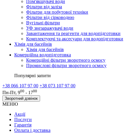
Пом'якшувачі води
Фільтри від заліза
Фільтри для побутової техніки
Фільтри від сірководню
Вугільні фільтри
УФ знезаражувачі води
Завантаження та реагенти для водопідготовки
Комплектуючі та аксесуари для водопідготовки
Хімія для басейнів
Хімія для басейнів
Комерційна водопідготовка
Комерційні фільтри зворотного осмосу
Промислові фільтри зворотного осмосу
Популярні запити
+38 066 107 97 00
+38 073 107 97 00
00
00
Пн-Пт, 9
- 17
Зворотний дзвінок
МЕНЮ
Акції
Послуги
Гарантія
Оплата і доставка