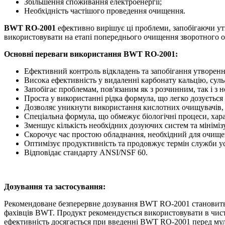
Збільшення споживання електроенергії;
Необхідність частішого проведення очищення.
BWT RO-2001
ефективно вирішує ці проблеми, запобігаючи ут
використовувати на етапі попереднього очищення зворотного о
Основні переваги використання BWT RO-2001:
Ефективний контроль відкладень та запобігання утворен
Висока ефективність у видаленні карбонату кальцію, суль
Запобігає проблемам, пов'язаним як з розчинним, так і з 
Проста у використанні рідка формула, що легко дозується
Дозволяє уникнути використання кислотних очищувачів, 
Спеціальна формула, що обмежує біологічні процеси, хар
Зменшує кількість необхідних дозуючих систем та мініміз
Скорочує час простою обладнання, необхідний для очище
Оптимізує продуктивність та продовжує термін служби у
Відповідає стандарту ANSI/NSF 60.
Дозування та застосування:
Рекомендоване безперервне дозування BWT RO-2001 становить від
фахівців BWT. Продукт рекомендується використовувати в чист
ефективність досягається при введенні BWT RO-2001 перед му