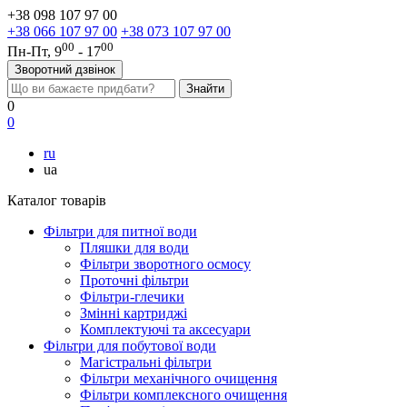
+38 098 107 97 00
+38 066 107 97 00
+38 073 107 97 00
00
00
Пн-Пт, 9
- 17
Зворотний дзвінок
0
0
ru
ua
Каталог товарів
Фільтри для питної води
Пляшки для води
Фільтри зворотного осмосу
Проточні фільтри
Фільтри-глечики
Змінні картриджі
Комплектуючі та аксесуари
Фільтри для побутової води
Магістральні фільтри
Фільтри механічного очищення
Фільтри комплексного очищення