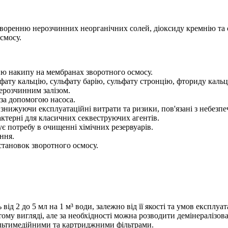
воренню нерозчинних неорганічних солей, діоксиду кремнію та с
смосу.
ню накипу на мембранах зворотного осмосу.
фату кальцію, сульфату барію, сульфату стронцію, фториду кальц
нерозчинним залізом.
 за допомогою насоса.
знижуючи експлуатаційні витрати та ризики, пов'язані з небезп
актерні для класичних секвеструючих агентів.
ує потребу в очищенні хімічних резервуарів.
ння.
становок зворотного осмосу.
 2 до 5 мл на 1 м³ води, залежно від її якості та умов експлуат
ому вигляді, але за необхідності можна розводити демінералізо
льтимедійними та картриджними фільтрами.