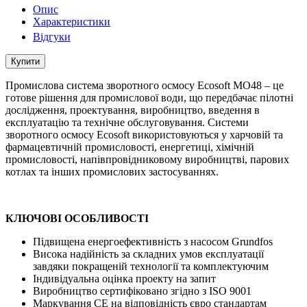
Опис
Характеристики
Відгуки
Купити
Промислова система зворотного осмосу Ecosoft MO48 – це
готове рішення для промислової води, що передбачає пілотні
дослідження, проектування, виробництво, введення в
експлуатацію та технічне обслуговування. Системи
зворотного осмосу Ecosoft використовуються у харчовій та
фармацевтичній промисловості, енергетиці, хімічній
промисловості, напівпровідниковому виробництві, парових
котлах та інших промислових застосуваннях.
КЛЮЧОВІ ОСОБЛИВОСТІ
Підвищена енергоефективність з насосом Grundfos
Висока надійність за складних умов експлуатації
завдяки покращеній технології та комплектуючим
Індивідуальна оцінка проекту на запит
Виробництво сертифіковано згідно з ISO 9001
Маркування CE на відповідність євро стандартам