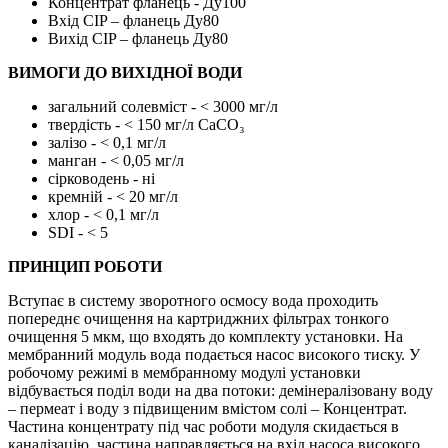
Концентрат фланець - Ду100
Вхід CIP – фланець Ду80
Вихід CIP – фланець Ду80
ВИМОГИ ДО ВИХІДНОЇ ВОДИ
загальний солевміст - < 3000 мг/л
твердість - < 150 мг/л CaCO₃
залізо - < 0,1 мг/л
манган - < 0,05 мг/л
сірководень - ні
кремній - < 20 мг/л
хлор - < 0,1 мг/л
SDI - < 5
ПРИНЦИП РОБОТИ
Вступає в систему зворотного осмосу вода проходить
попереднє очищення на картриджних фільтрах тонкого
очищення 5 мкм, що входять до комплекту установки. На
мембранний модуль вода подається насос високого тиску. У
робочому режимі в мембранному модулі установки
відбувається поділ води на два потоки: демінералізовану воду
– пермеат і воду з підвищеним вмістом солі – Концентрат.
Частина концентрату під час роботи модуля скидається в
каналізацію, частина направляється на вхід насоса високого