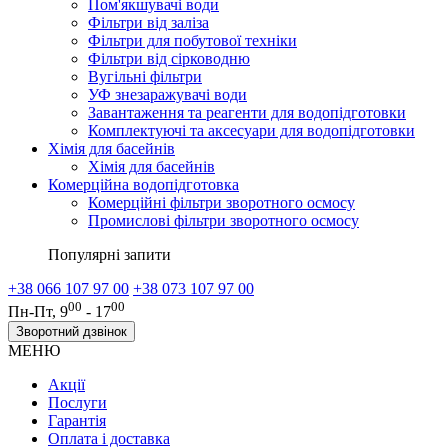
Пом'якшувачі води
Фільтри від заліза
Фільтри для побутової техніки
Фільтри від сірководню
Вугільні фільтри
УФ знезаражувачі води
Завантаження та реагенти для водопідготовки
Комплектуючі та аксесуари для водопідготовки
Хімія для басейнів
Хімія для басейнів
Комерційна водопідготовка
Комерційні фільтри зворотного осмосу
Промислові фільтри зворотного осмосу
Популярні запити
+38 066 107 97 00
+38 073 107 97 00
00
00
Пн-Пт, 9
- 17
Зворотний дзвінок
МЕНЮ
Акції
Послуги
Гарантія
Оплата і доставка