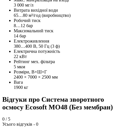
3 000 мг/л
Витрата вихідної води
65…80 м³/год (виробництво)
Робочий тиск
8…12 бар
Максимальний тиск
14 бар
Електроживлення
380…400 В, 50 Гц (3 ф)
Електрична потужність
22 кВт
Рейтинг мех. фільтра
5 мкм
Розміри, В×Ш×Г
2400 × 7000 × 2500 мм
Вага
1900 кг
Відгуки про Система зворотного
осмосу Ecosoft MO48 (Без мембран)
0
/ 5
Усього відгуків -
0