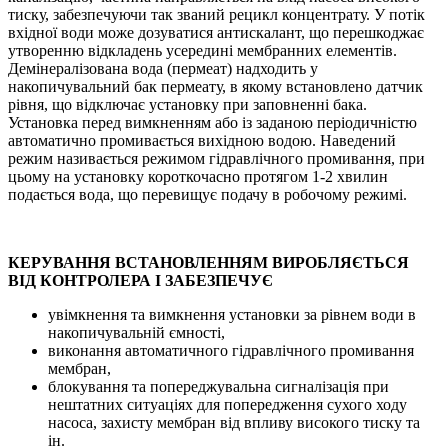
тиску, забезпечуючи так званий рецикл концентрату. У потік
вхідної води може дозуватися антискалант, що перешкоджає
утворенню відкладень усередині мембранних елементів.
Демінералізована вода (пермеат) надходить у
накопичувальний бак пермеату, в якому встановлено датчик
рівня, що відключає установку при заповненні бака.
Установка перед вимкненням або із заданою періодичністю
автоматично промивається вихідною водою. Наведений
режим називається режимом гідравлічного промивання, при
цьому на установку короткочасно протягом 1-2 хвилин
подається вода, що перевищує подачу в робочому режимі.
КЕРУВАННЯ ВСТАНОВЛЕННЯМ ВИРОБЛЯЄТЬСЯ
ВІД КОНТРОЛЕРА І ЗАБЕЗПЕЧУЄ
увімкнення та вимкнення установки за рівнем води в
накопичувальній ємності,
виконання автоматичного гідравлічного промивання
мембран,
блокування та попереджувальна сигналізація при
нештатних ситуаціях для попередження сухого ходу
насоса, захисту мембран від впливу високого тиску та
ін.