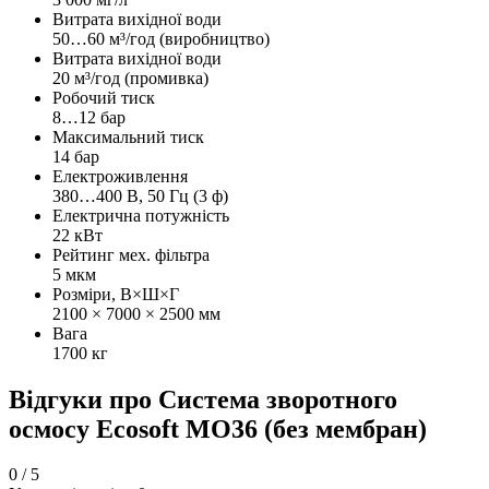
Витрата вихідної води
50…60 м³/год (виробництво)
Витрата вихідної води
20 м³/год (промивка)
Робочий тиск
8…12 бар
Максимальний тиск
14 бар
Електроживлення
380…400 В, 50 Гц (3 ф)
Електрична потужність
22 кВт
Рейтинг мех. фільтра
5 мкм
Розміри, В×Ш×Г
2100 × 7000 × 2500 мм
Вага
1700 кг
Відгуки про Система зворотного
осмосу Ecosoft MO36 (без мембран)
0
/ 5