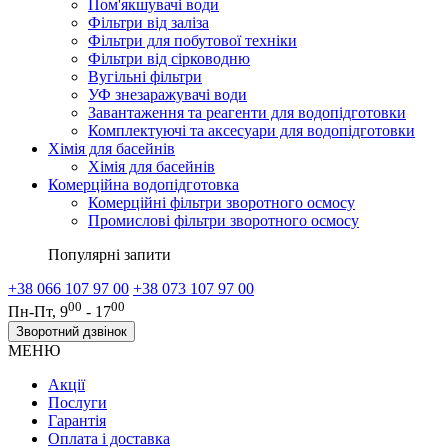
Пом'якшувачі води
Фільтри від заліза
Фільтри для побутової техніки
Фільтри від сірководню
Вугільні фільтри
УФ знезаражувачі води
Завантаження та реагенти для водопідготовки
Комплектуючі та аксесуари для водопідготовки
Хімія для басейнів
Хімія для басейнів
Комерційна водопідготовка
Комерційні фільтри зворотного осмосу
Промислові фільтри зворотного осмосу
Популярні запити
+38 066 107 97 00
+38 073 107 97 00
00
00
Пн-Пт, 9
- 17
Зворотний дзвінок
МЕНЮ
Акції
Послуги
Гарантія
Оплата і доставка