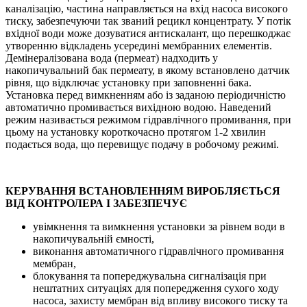
каналізацію, частина направляється на вхід насоса високого
тиску, забезпечуючи так званий рецикл концентрату. У потік
вхідної води може дозуватися антискалант, що перешкоджає
утворенню відкладень усередині мембранних елементів.
Демінералізована вода (пермеат) надходить у
накопичувальний бак пермеату, в якому встановлено датчик
рівня, що відключає установку при заповненні бака.
Установка перед вимкненням або із заданою періодичністю
автоматично промивається вихідною водою. Наведений
режим називається режимом гідравлічного промивання, при
цьому на установку короткочасно протягом 1-2 хвилин
подається вода, що перевищує подачу в робочому режимі.
КЕРУВАННЯ ВСТАНОВЛЕННЯМ ВИРОБЛЯЄТЬСЯ
ВІД КОНТРОЛЕРА І ЗАБЕЗПЕЧУЄ
увімкнення та вимкнення установки за рівнем води в
накопичувальній ємності,
виконання автоматичного гідравлічного промивання
мембран,
блокування та попереджувальна сигналізація при
нештатних ситуаціях для попередження сухого ходу
насоса, захисту мембран від впливу високого тиску та