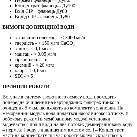
Пермеат фланець — Ду80.
Концентрат фланець - Ду100
Вхід CIP – фланець Ду80
Вихід CIP – фланець Ду80
ВИМОГИ ДО ВИХІДНОЇ ВОДИ
загальний солевміст - < 3000 мг/л
твердість - < 150 мг/л CaCO₃
залізо - < 0,1 мг/л
манган - < 0,05 мг/л
сірководень - ні
кремній - < 20 мг/л
хлор - < 0,1 мг/л
SDI - < 5
ПРИНЦИП РОБОТИ
Вступає в систему зворотного осмосу вода проходить
попереднє очищення на картриджних фільтрах тонкого
очищення 5 мкм, що входять до комплекту установки. На
мембранний модуль вода подається насос високого тиску. У
робочому режимі в мембранному модулі установки
відбувається поділ води на два потоки: демінералізовану воду
– пермеат і воду з підвищеним вмістом солі – Концентрат.
Частина концентрату під час роботи модуля скидається в