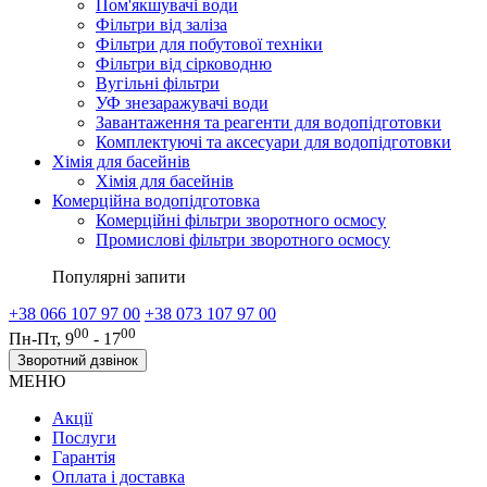
Пом'якшувачі води
Фільтри від заліза
Фільтри для побутової техніки
Фільтри від сірководню
Вугільні фільтри
УФ знезаражувачі води
Завантаження та реагенти для водопідготовки
Комплектуючі та аксесуари для водопідготовки
Хімія для басейнів
Хімія для басейнів
Комерційна водопідготовка
Комерційні фільтри зворотного осмосу
Промислові фільтри зворотного осмосу
Популярні запити
+38 066 107 97 00
+38 073 107 97 00
00
00
Пн-Пт, 9
- 17
Зворотний дзвінок
МЕНЮ
Акції
Послуги
Гарантія
Оплата і доставка