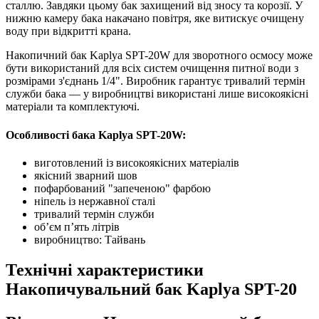
сталлю. Завдяки цьому бак захищений від зносу та корозії. У
нижню камеру бака накачано повітря, яке витискує очищену
воду при відкритті крана.
Накопичний бак Kaplya SPT-20W для зворотного осмосу може
бути використаний для всіх систем очищення питної води з
розмірами з'єднань 1/4". Виробник гарантує тривалий термін
служби бака — у виробництві використані лише високоякісні
матеріали та комплектуючі.
Особливості бака Kaplya SPT-20W:
виготовлений із високоякісних матеріалів
якісний зварний шов
пофарбований "запеченою" фарбою
ніпель із нержавної сталі
тривалий термін служби
об’єм п’ять літрів
виробництво: Тайвань
Технічні характеристики
Накопичувальний бак Kaplya SPT-20