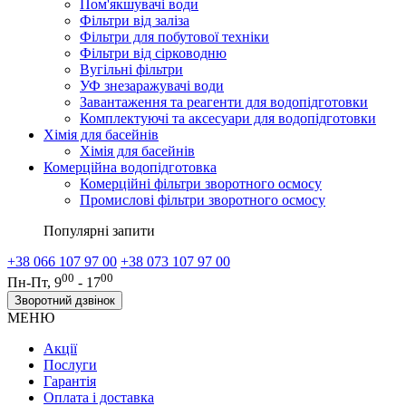
Пом'якшувачі води
Фільтри від заліза
Фільтри для побутової техніки
Фільтри від сірководню
Вугільні фільтри
УФ знезаражувачі води
Завантаження та реагенти для водопідготовки
Комплектуючі та аксесуари для водопідготовки
Хімія для басейнів
Хімія для басейнів
Комерційна водопідготовка
Комерційні фільтри зворотного осмосу
Промислові фільтри зворотного осмосу
Популярні запити
+38 066 107 97 00
+38 073 107 97 00
00
00
Пн-Пт, 9
- 17
Зворотний дзвінок
МЕНЮ
Акції
Послуги
Гарантія
Оплата і доставка