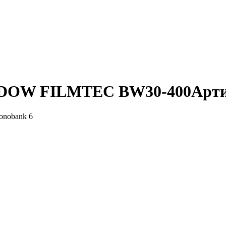
у DOW FILMTEC BW30-400
Арт
6