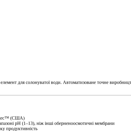
мент для солонуватої води. Автоматизоване точне виробництво 
mtec™ (США)
азоні pH (1–13), ніж інші оберненоосмотичні мембрани
оку продуктивність