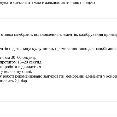
имувати елементи з максимальною активною площею
отовка мембрани, встановлення елементів, калібрування приладі
ментів під час запуску, зупинки, промивання тощо для запобіга
тягом 30–60 секунд.
протягом 15–20 секунд.
и роботи відкидається.
у вологому стані.
 у роботі рекомендовано занурювати мембранні елементи у консе
новить 2,1 бар.