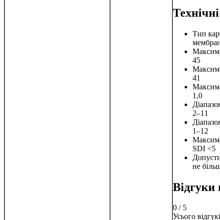
Технічн
Тип ка
мембран
Максима
45
Максима
41
Максима
1,0
Діапазо
2–11
Діапазо
1–12
Максима
SDI <5
Допусти
не більш
Відгуки
0
/ 5
Усього відгук