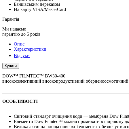
Банківським переказом
На карту VISA/MasterCard
Гарантія
Ми надаємо
гарантію до 5 років
Опис
Характеристики
Відгуки
Купити
DOW™ FILMTEC™ BW30‐400
високоселективний високопродуктивний оберненоосмотичний еле
ОСОБЛИВОСТІ
Світовий стандарт очищення води — мембрана Dow Fil
Елементи Dow Filmtec™ можна промивати в ширшому діап
Велика активна площа поверхні елемента забезпечує вис