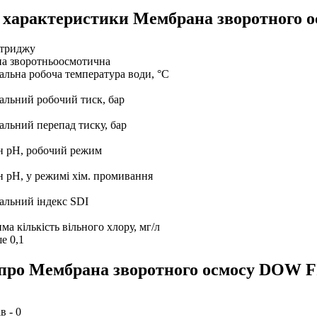
і характеристики Мембрана зворотног
ртриджу
а зворотньоосмотична
льна робоча температура води, °С
льний робочий тиск, бар
льний перепад тиску, бар
н рН, робочий режим
н рН, у режимі хім. промивання
льний індекс SDI
ма кількість вільного хлору, мг/л
е 0,1
 про Мембрана зворотного осмосу DOW
ів -
0