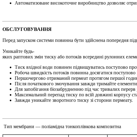
Автоматизоване високоточне виробництво дозволяє отр
ОБСЛУГОВУВАННЯ
Перед запуском системи повинна бути здійснена попередня підг
Уникайте будь-
яких раптових змін тиску або потоків всередині рулонних еле
Тиск вхідної води повинен підвищуватись поступово про
Робоча швидкість потоків повинна досягатися поступово 
Першочергово отриманий пермеат протягом першої годин
Після початкового змочування завжди тримайте елементи 
Для запобігання біозабрудненню під час тривалих перерв
Максимальний перепад тиску по всій довжині корпусу ста
Завжди уникайте зворотного тиску зі сторони пермеату.
Тип мембрани — поліамідна тонкоплівкова композитна