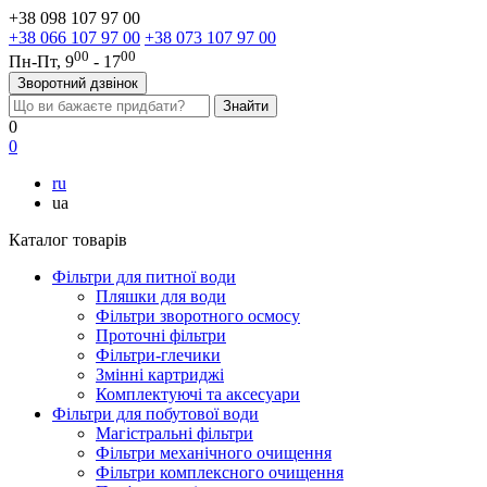
+38 098 107 97 00
+38 066 107 97 00
+38 073 107 97 00
00
00
Пн-Пт, 9
- 17
Зворотний дзвінок
0
0
ru
ua
Каталог товарів
Фільтри для питної води
Пляшки для води
Фільтри зворотного осмосу
Проточні фільтри
Фільтри-глечики
Змінні картриджі
Комплектуючі та аксесуари
Фільтри для побутової води
Магістральні фільтри
Фільтри механічного очищення
Фільтри комплексного очищення