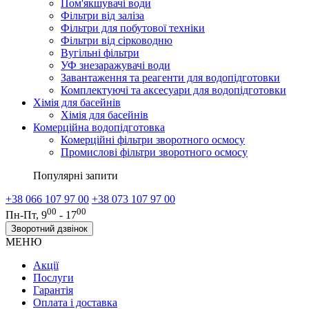
Пом'якшувачі води
Фільтри від заліза
Фільтри для побутової техніки
Фільтри від сірководню
Вугільні фільтри
УФ знезаражувачі води
Завантаження та реагенти для водопідготовки
Комплектуючі та аксесуари для водопідготовки
Хімія для басейнів
Хімія для басейнів
Комерційна водопідготовка
Комерційні фільтри зворотного осмосу
Промислові фільтри зворотного осмосу
Популярні запити
+38 066 107 97 00
+38 073 107 97 00
00
00
Пн-Пт, 9
- 17
Зворотний дзвінок
МЕНЮ
Акції
Послуги
Гарантія
Оплата і доставка