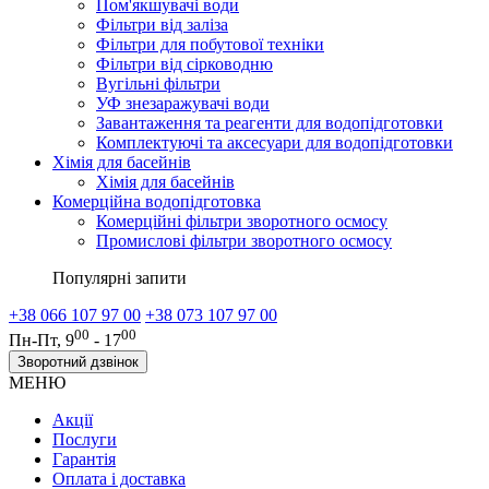
Пом'якшувачі води
Фільтри від заліза
Фільтри для побутової техніки
Фільтри від сірководню
Вугільні фільтри
УФ знезаражувачі води
Завантаження та реагенти для водопідготовки
Комплектуючі та аксесуари для водопідготовки
Хімія для басейнів
Хімія для басейнів
Комерційна водопідготовка
Комерційні фільтри зворотного осмосу
Промислові фільтри зворотного осмосу
Популярні запити
+38 066 107 97 00
+38 073 107 97 00
00
00
Пн-Пт, 9
- 17
Зворотний дзвінок
МЕНЮ
Акції
Послуги
Гарантія
Оплата і доставка