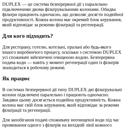
DUPLEX — це система безперервної дії з паралельно
підключеними двома фільтрувальними колонами. Обидва
фільтри працюють одночасно, що дозволяє досягти подвійної
продуктивності. Кожна колона має окремий блок керування,
який відповідає за режими фільтрації та регенерації.
Для кого підходить?
Для ресторану, готелю, котельні, пральні або будь-якого
іншого виробничого процесу, оскільки з системою DUPLEX
усі споживачі забезпечені очищеною водою. Безперервна
подача води — навіть у момент регенерації один із фільтрів
знаходиться в робочому режимі.
Як працює
В системах безперервної дії типу DUPLEX дві фільтрувальні
колони підключені паралельно і працюють одночасно.
Завдяки цьому досягається подвійна продуктивність. Кожна
колона має свій блок керування, який відповідає за режими
фільтрації та регенерації.
Для запобігання подачі споживачу неочищеної води під час
промивання одного з фільтрів на вихідній лінії кожного