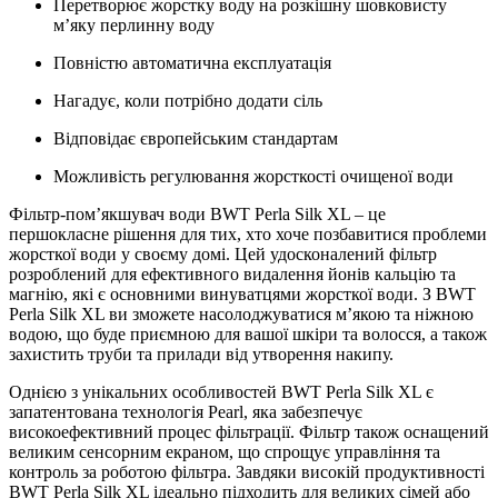
Перетворює жорстку воду на розкішну шовковисту
м’яку перлинну воду
Повністю автоматична експлуатація
Нагадує, коли потрібно додати сіль
Відповідає європейським стандартам
Можливість регулювання жорсткості очищеної води
Фільтр-пом’якшувач води BWT Perla Silk XL – це
першокласне рішення для тих, хто хоче позбавитися проблеми
жорсткої води у своєму домі. Цей удосконалений фільтр
розроблений для ефективного видалення йонів кальцію та
магнію, які є основними винуватцями жорсткої води. З BWT
Perla Silk XL ви зможете насолоджуватися м’якою та ніжною
водою, що буде приємною для вашої шкіри та волосся, а також
захистить труби та прилади від утворення накипу.
Однією з унікальних особливостей BWT Perla Silk XL є
запатентована технологія Pearl, яка забезпечує
високоефективний процес фільтрації. Фільтр також оснащений
великим сенсорним екраном, що спрощує управління та
контроль за роботою фільтра. Завдяки високій продуктивності
BWT Perla Silk XL ідеально підходить для великих сімей або