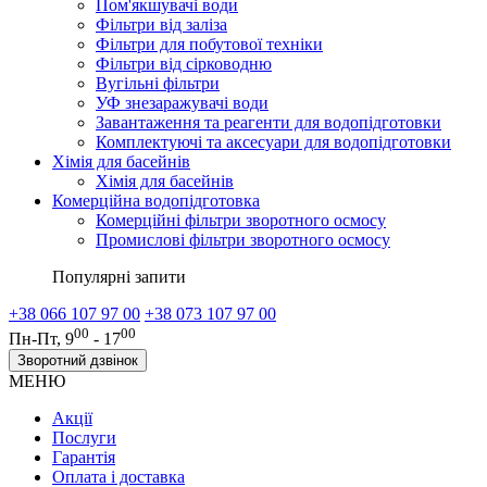
Пом'якшувачі води
Фільтри від заліза
Фільтри для побутової техніки
Фільтри від сірководню
Вугільні фільтри
УФ знезаражувачі води
Завантаження та реагенти для водопідготовки
Комплектуючі та аксесуари для водопідготовки
Хімія для басейнів
Хімія для басейнів
Комерційна водопідготовка
Комерційні фільтри зворотного осмосу
Промислові фільтри зворотного осмосу
Популярні запити
+38 066 107 97 00
+38 073 107 97 00
00
00
Пн-Пт, 9
- 17
Зворотний дзвінок
МЕНЮ
Акції
Послуги
Гарантія
Оплата і доставка