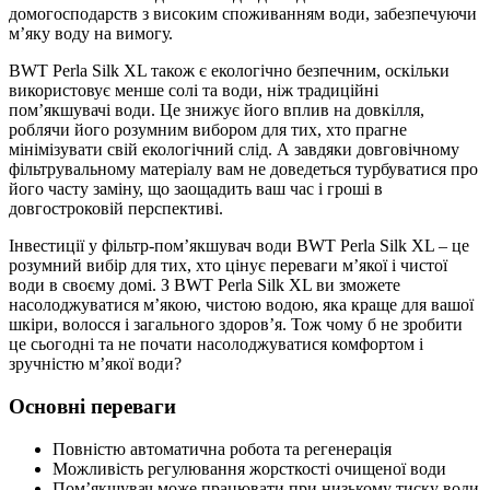
домогосподарств з високим споживанням води, забезпечуючи
м’яку воду на вимогу.
BWT Perla Silk XL також є екологічно безпечним, оскільки
використовує менше солі та води, ніж традиційні
пом’якшувачі води. Це знижує його вплив на довкілля,
роблячи його розумним вибором для тих, хто прагне
мінімізувати свій екологічний слід. А завдяки довговічному
фільтрувальному матеріалу вам не доведеться турбуватися про
його часту заміну, що заощадить ваш час і гроші в
довгостроковій перспективі.
Інвестиції у фільтр-пом’якшувач води BWT Perla Silk XL – це
розумний вибір для тих, хто цінує переваги м’якої і чистої
води в своєму домі. З BWT Perla Silk XL ви зможете
насолоджуватися м’якою, чистою водою, яка краще для вашої
шкіри, волосся і загального здоров’я. Тож чому б не зробити
це сьогодні та не почати насолоджуватися комфортом і
зручністю м’якої води?
Основні переваги
Повністю автоматична робота та регенерація
Можливість регулювання жорсткості очищеної води
Пом’якшувач може працювати при низькому тиску води