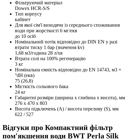
Фільтруючий матеріал
Dowex HCR-S/S
Тип корпусу
кабінет
Для якої сім'ї виходячи із середнього споживання
води при жорсткості 6 мг/екв
до 10 осіб
Номінальний потік відповідно до DIN EN у разі
втрати тиску 1 бар (значення kv)
1,68 м3/година 28 л/хв
Втрата солі на 100% регенерацію
3 кг
Номінальна ємність відповідно до EN 14743, м3 ×
°dH (екв)
75 (26,8)
Місткість сольового бака
24 кг
Габаритні розміри (ширина х глибина х висота), мм
276 х 470 х 803
Висота підключень (А) / висота переливу (S), мм
622 / 527
Відгуки про Компактний фільтр
пом'якшення води BWT Perla Silk