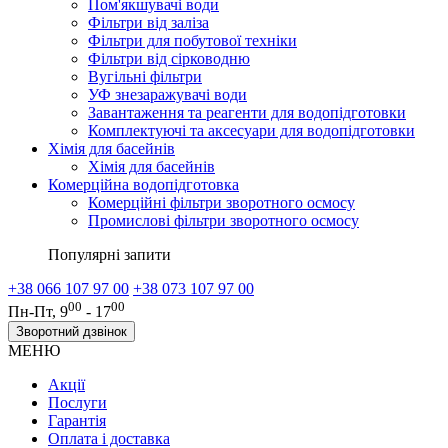
Пом'якшувачі води
Фільтри від заліза
Фільтри для побутової техніки
Фільтри від сірководню
Вугільні фільтри
УФ знезаражувачі води
Завантаження та реагенти для водопідготовки
Комплектуючі та аксесуари для водопідготовки
Хімія для басейнів
Хімія для басейнів
Комерційна водопідготовка
Комерційні фільтри зворотного осмосу
Промислові фільтри зворотного осмосу
Популярні запити
+38 066 107 97 00
+38 073 107 97 00
00
00
Пн-Пт, 9
- 17
Зворотний дзвінок
МЕНЮ
Акції
Послуги
Гарантія
Оплата і доставка