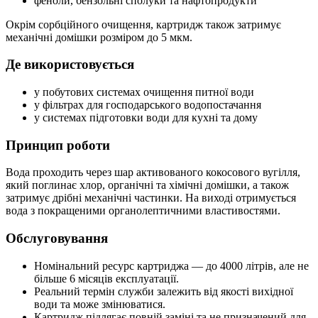
феноли, бензольні сполуки та нафтопродукти
Окрім сорбційного очищення, картридж також затримує
механічні домішки розміром до 5 мкм.
Де використовується
у побутових системах очищення питної води
у фільтрах для господарського водопостачання
у системах підготовки води для кухні та дому
Принцип роботи
Вода проходить через шар активованого кокосового вугілля,
який поглинає хлор, органічні та хімічні домішки, а також
затримує дрібні механічні частинки. На виході отримується
вода з покращеними органолептичними властивостями.
Обслуговування
Номінальний ресурс картриджа — до 4000 літрів, але не
більше 6 місяців експлуатації.
Реальний термін служби залежить від якості вихідної
води та може змінюватися.
Картридж підлягає повній заміні та не призначений для