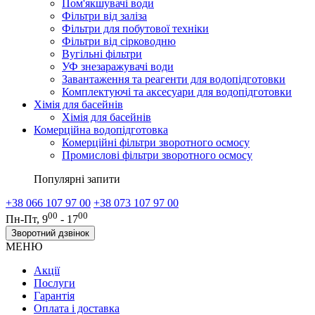
Пом'якшувачі води
Фільтри від заліза
Фільтри для побутової техніки
Фільтри від сірководню
Вугільні фільтри
УФ знезаражувачі води
Завантаження та реагенти для водопідготовки
Комплектуючі та аксесуари для водопідготовки
Хімія для басейнів
Хімія для басейнів
Комерційна водопідготовка
Комерційні фільтри зворотного осмосу
Промислові фільтри зворотного осмосу
Популярні запити
+38 066 107 97 00
+38 073 107 97 00
00
00
Пн-Пт, 9
- 17
Зворотний дзвінок
МЕНЮ
Акції
Послуги
Гарантія
Оплата і доставка