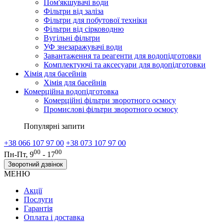
Пом'якшувачі води
Фільтри від заліза
Фільтри для побутової техніки
Фільтри від сірководню
Вугільні фільтри
УФ знезаражувачі води
Завантаження та реагенти для водопідготовки
Комплектуючі та аксесуари для водопідготовки
Хімія для басейнів
Хімія для басейнів
Комерційна водопідготовка
Комерційні фільтри зворотного осмосу
Промислові фільтри зворотного осмосу
Популярні запити
+38 066 107 97 00
+38 073 107 97 00
00
00
Пн-Пт, 9
- 17
Зворотний дзвінок
МЕНЮ
Акції
Послуги
Гарантія
Оплата і доставка