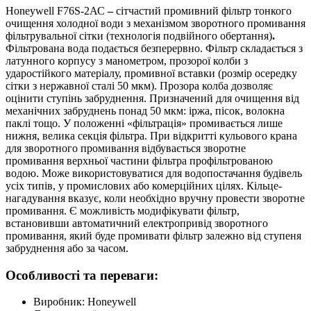
Honeywell F76S-2АС
–
сітчастий промивний фільтр тонкого
очищення холодної води з механізмом зворотного промивання
фільтрувальної сітки (технологія подвійного обертання)
.
Фільтрована вода подається безперервно. Фільтр складається з
латунного корпусу з манометром, прозорої колби з
ударостійкого матеріалу, промивної вставки (розмір осередку
сітки з нержавної сталі 50 мкм). Прозора колба дозволяє
оцінити ступінь забруднення. Призначений для очищення від
механічних забруднень понад 50 мкм: іржа, пісок, волокна
паклі тощо. У положенні «фільтрація» промивається лише
нижня, велика секція фільтра. При відкритті кульового крана
для зворотного промивання відбувається зворотне
промивання верхньої частини фільтра профільтрованою
водою. Може використовуватися для водопостачання будівель
усіх типів, у промислових або комерційних цілях. Кільце-
нагадування вказує, коли необхідно вручну провести зворотне
промивання. Є можливість модифікувати фільтр,
встановивши автоматичний електропривід зворотного
промивання, який буде промивати фільтр залежно від ступеня
забруднення або за часом.
Особливості та переваги:
Виробник: Honeywell