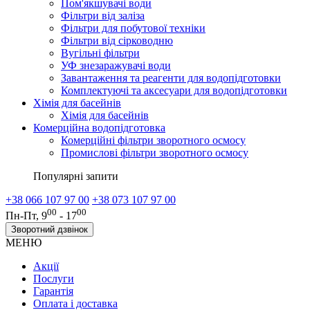
Пом'якшувачі води
Фільтри від заліза
Фільтри для побутової техніки
Фільтри від сірководню
Вугільні фільтри
УФ знезаражувачі води
Завантаження та реагенти для водопідготовки
Комплектуючі та аксесуари для водопідготовки
Хімія для басейнів
Хімія для басейнів
Комерційна водопідготовка
Комерційні фільтри зворотного осмосу
Промислові фільтри зворотного осмосу
Популярні запити
+38 066 107 97 00
+38 073 107 97 00
00
00
Пн-Пт, 9
- 17
Зворотний дзвінок
МЕНЮ
Акції
Послуги
Гарантія
Оплата і доставка