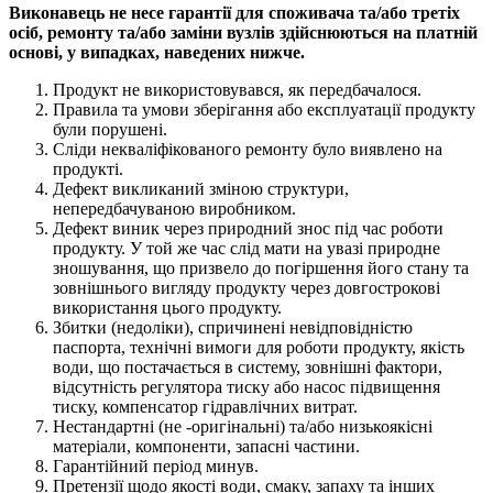
Виконавець не несе гарантії для споживача та/або третіх
осіб, ремонту та/або заміни вузлів здійснюються на платній
основі, у випадках, наведених нижче.
Продукт не використовувався, як передбачалося.
Правила та умови зберігання або експлуатації продукту
були порушені.
Сліди некваліфікованого ремонту було виявлено на
продукті.
Дефект викликаний зміною структури,
непередбачуваною виробником.
Дефект виник через природний знос під час роботи
продукту. У той же час слід мати на увазі природне
зношування, що призвело до погіршення його стану та
зовнішнього вигляду продукту через довгострокові
використання цього продукту.
Збитки (недоліки), спричинені невідповідністю
паспорта, технічні вимоги для роботи продукту, якість
води, що постачається в систему, зовнішні фактори,
відсутність регулятора тиску або насос підвищення
тиску, компенсатор гідравлічних витрат.
Нестандартні (не -оригінальні) та/або низькоякісні
матеріали, компоненти, запасні частини.
Гарантійний період минув.
Претензії щодо якості води, смаку, запаху та інших