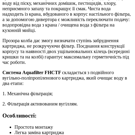
воду від піску, механічних домішок, пестицидів, хлору,
неприємного запаху та покращує її смак. Чиста вода
надходить із крана, вбудованого в корпус настільного фільтра,
а за допомогою дивертора є можливість переключати подачу:
водопровідна вода з крана / очищена вода з фільтра на
кухонній мийці.
Прозора колба дає змогу визначати ступінь забруднення
картриджа, не розкручуючи фільтр. Поєднання конструкції
корпусу та наявності двох ущільнювальних кілець (всередині
кришки та на колбі) гарантує максимальну герметичність під
час роботи.
Система Aquafilter FHСTF
складається з подвійного
вугільно-поліпропіленового картриджа, який очищає воду в
два етапи:
1. Механічна фільтрація;
2. Фільтрація активованим вугіллям.
Особливості:
Простота монтажу
Легка заміна картриджа