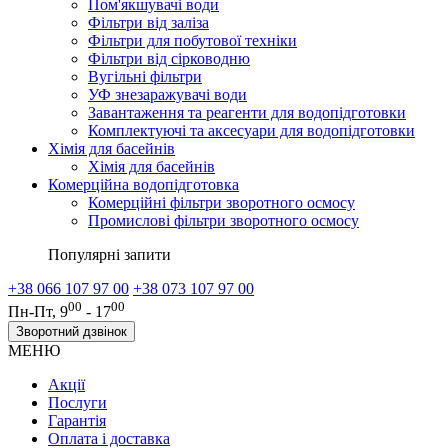
Пом'якшувачі води
Фільтри від заліза
Фільтри для побутової техніки
Фільтри від сірководню
Вугільні фільтри
УФ знезаражувачі води
Завантаження та реагенти для водопідготовки
Комплектуючі та аксесуари для водопідготовки
Хімія для басейнів
Хімія для басейнів
Комерційна водопідготовка
Комерційні фільтри зворотного осмосу
Промислові фільтри зворотного осмосу
Популярні запити
+38 066 107 97 00
+38 073 107 97 00
00
00
Пн-Пт, 9
- 17
Зворотний дзвінок
МЕНЮ
Акції
Послуги
Гарантія
Оплата і доставка