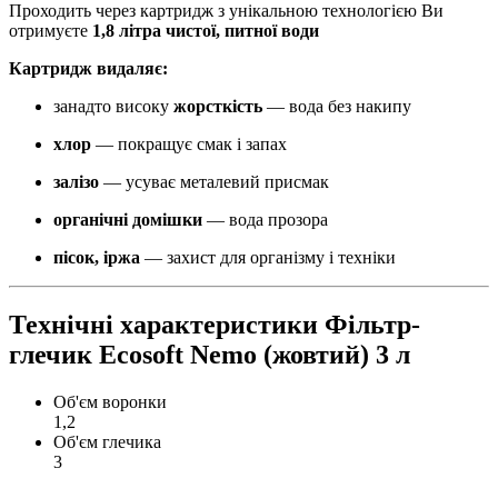
Проходить через картридж з унікальною технологією Ви
отримуєте
1,8 літра чистої, питної води
Картридж видаляє:
занадто високу
жорсткість
— вода без накипу
хлор
— покращує смак і запах
залізо
— усуває металевий присмак
органічні домішки
— вода прозора
пісок, іржа
— захист для організму і техніки
Технічні характеристики Фільтр-
глечик Ecosoft Nemo (жовтий) 3 л
Об'єм воронки
1,2
Об'єм глечика
3