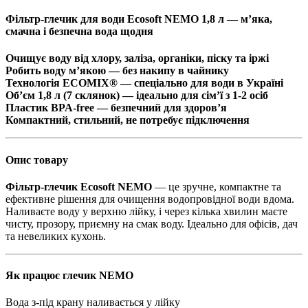
Фільтр-глечик для води Ecosoft NEMO 1,8 л — м’яка,
смачна і безпечна вода щодня
Очищує воду від хлору, заліза, органіки, піску та іржі
Робить воду м’якою — без накипу в чайнику
Технологія ECOMIX® — спеціально для води в Україні
Об’єм 1,8 л (7 склянок) — ідеально для сім’ї з 1-2 осіб
Пластик BPA-free
— безпечний для здоров’я
Компактний, стильний, не потребує підключення
Опис товару
Фільтр-глечик Ecosoft NEMO
— це зручне, компактне та
ефективне рішення для очищення водопровідної води вдома.
Наливаєте воду у верхню лійку, і через кілька хвилин маєте
чисту, прозору, приємну на смак воду. Ідеально для офісів, дач
та невеликих кухонь.
Як працює глечик NEMO
Вода з-під крану наливається у лійку