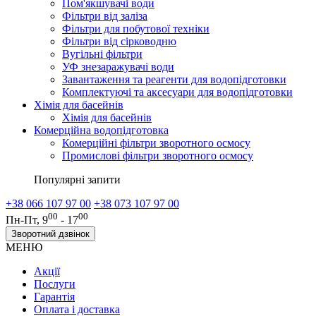
Пом'якшувачі води
Фільтри від заліза
Фільтри для побутової техніки
Фільтри від сірководню
Вугільні фільтри
УФ знезаражувачі води
Завантаження та реагенти для водопідготовки
Комплектуючі та аксесуари для водопідготовки
Хімія для басейнів
Хімія для басейнів
Комерційна водопідготовка
Комерційні фільтри зворотного осмосу
Промислові фільтри зворотного осмосу
Популярні запити
+38 066 107 97 00
+38 073 107 97 00
00
00
Пн-Пт, 9
- 17
Зворотний дзвінок
МЕНЮ
Акції
Послуги
Гарантія
Оплата і доставка