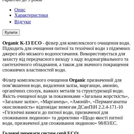
Опис
Характеристики
Відгуки
Купити
Organic K-13 ECO
- фільтр для комплексного очищення води.
Підходить для очищення питної та технічної води з підземних
джерел або міського водопостачання. Використовується для
захисту від передчасного виходу з ладу водонагрівального та
сантехнічного обладнання, а також для значного покращення
споживчих властивостей води.
Фільтр комплексного очищення
Organic
призначений для
пом’якшення води, видалення заліза, марганцю, амонію,
органічних сполук, важких металів та структуризації води.
Якість очищеної води за показниками «Загальна жорсткість»,
«Загальне залізо», «Марганець», «Амоній», «Перманганатна
окислюваність» відповідає вимогам ДСанПіН 2.2.4-171-10
«Гігієнічні вимоги до питної води, призначеної для
споживання людиною» та директиви «Щодо якості питної
води, призначеної для споживання людиною» 98/83/EC.
Головні переваги систем серії ECO: