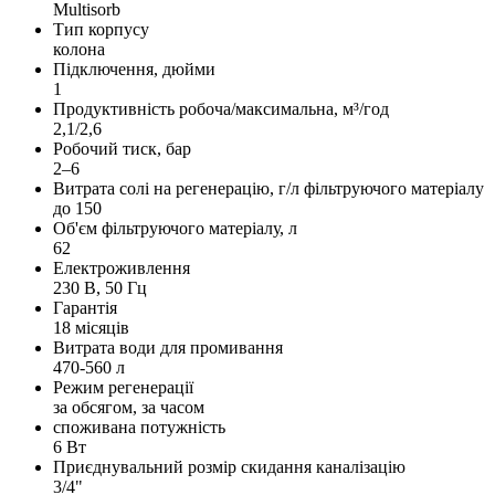
Multisorb
Тип корпусу
колона
Підключення, дюйми
1
Продуктивність робоча/максимальна, м³/год
2,1/2,6
Робочий тиск, бар
2–6
Витрата солі на регенерацію, г/л фільтруючого матеріалу
до 150
Об'єм фільтруючого матеріалу, л
62
Електроживлення
230 В, 50 Гц
Гарантія
18 місяців
Витрата води для промивання
470-560 л
Режим регенерації
за обсягом, за часом
споживана потужність
6 Вт
Приєднувальний розмір скидання каналізацію
3/4"