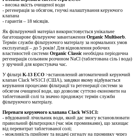
- висока якість очищеної води
- регенерація за обсягом, гнучкі налаштування керуючого
клапана
- гарантія – 18 місяців.
Як фільтруючий матеріал використовується унікальне
багатошарове фільтруюче завантаження
Organic Multisorb
.
Термін служби фільтруючого матеріалу за нормальних умов
експлуатації – до 5 років!
Для відновлення робочих
властивостей системи
Organic Classic
необхідна періодична
регенерація сольовим розчином NaCl (таблетована сіль і вода)
у зручний для користувача час.
У фільтрі
K-13 ECO
>встановлений автоматичний керуючий
клапан Clack WS1CI (США), завдяки якому відбувається
керування процесами фільтрації та регенерації системи за
обсягом очищеної води, що дозволяє суттєво економити на
таблетованій солі та значно продовжує термін служби
фільтруючого матеріалу.
Переваги керуючого клапана
Clack WS1CI:
- вбудований лічильник води, який дає змогу встановлювати
правильний фільтроцикл (час між промивками), що захищає
від перевитрат таблетованої солі;
- можливість прийому та видачі сигналу на промивку через