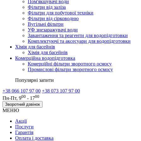
Пом'якшувачі води
Фільтри від заліза
Фільтри для побутової техніки
Фільтри від сірководню
Вугільні фільтри
УФ знезаражувачі води
Завантаження та реагенти для водопідготовки
Комплектуючі та аксесуари для водопідготовки
Хімія для басейнів
Хімія для басейнів
Комерційна водопідготовка
Комерційні фільтри зворотного осмосу
Промислові фільтри зворотного осмосу
Популярні запити
+38 066 107 97 00
+38 073 107 97 00
00
00
Пн-Пт, 9
- 17
Зворотний дзвінок
МЕНЮ
Акції
Послуги
Гарантія
Оплата і доставка