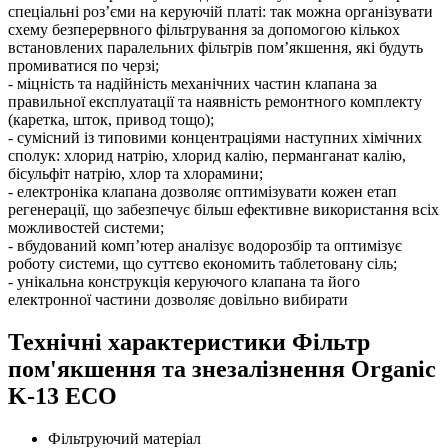
спеціальні роз’єми на керуючій платі: так можна організувати
схему безперервного фільтрування за допомогою кількох
встановлених паралельних фільтрів пом’якшення, які будуть
промиватися по черзі;
- міцність та надійність механічних частин клапана за
правильної експлуатації та наявність ремонтного комплекту
(каретка, шток, привод тощо);
- сумісний із типовими концентраціями наступних хімічних
сполук: хлорид натрію, хлорид калію, перманганат калію,
бісульфіт натрію, хлор та хлорамини;
- електроніка клапана дозволяє оптимізувати кожен етап
регенерації, що забезпечує більш ефективне використання всіх
можливостей системи;
- вбудований комп’ютер аналізує водорозбір та оптимізує
роботу системи, що суттєво економить таблетовану сіль;
- унікальна конструкція керуючого клапана та його
електронної частини дозволяє довільно вибирати
Технічні характеристики Фільтр
пом'якшення та знезалізнення Organic
K-13 ECO
Фільтруючий матеріал