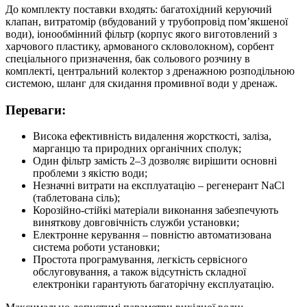
До комплекту поставки входять: багатохідний керуючий
клапан, витратомір (вбудований у трубопровід пом’якшеної
води), іонообмінний фільтр (корпус якого виготовлений з
харчового пластику, армованого скловолокном), сорбент
спеціального призначення, бак сольового розчину в
комплекті, центральний колектор з дренажною розподільною
системою, шланг для скидання промивної води у дренаж.
Переваги:
Висока ефективність видалення жорсткості, заліза,
марганцю та природних органічних сполук;
Один фільтр замість 2–3 дозволяє вирішити основні
проблеми з якістю води;
Незначні витрати на експлуатацію – регенерант NaCl
(таблетована сіль);
Корозійно-стійкі матеріали виконання забезпечують
виняткову довговічність служби установки;
Електронне керування – повністю автоматизована
система роботи установки;
Простота програмування, легкість сервісного
обслуговування, а також відсутність складної
електроніки гарантують багаторічну експлуатацію.