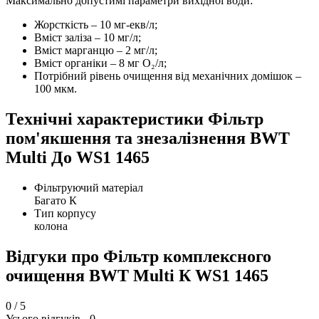
Максимально допустимі параметри вихідної води:
Жорсткість – 10 мг-екв/л;
Вміст заліза – 10 мг/л;
Вміст марганцю – 2 мг/л;
Вміст органіки – 8 мг О₂/л;
Потрібний рівень очищення від механічних домішок –
100 мкм.
Технічні характеристики Фільтр
пом'якшення та знезалізнення BWT
Multi До WS1 1465
Фільтруючий матеріал
Багато К
Тип корпусу
колона
Відгуки про Фільтр комплексного
очищення BWT Multi К WS1 1465
0
/ 5
Усього відгуків -
0