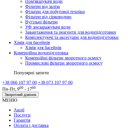
Пом'якшувачі води
Фільтри від заліза
Фільтри для побутової техніки
Фільтри від сірководню
Вугільні фільтри
УФ знезаражувачі води
Завантаження та реагенти для водопідготовки
Комплектуючі та аксесуари для водопідготовки
Хімія для басейнів
Хімія для басейнів
Комерційна водопідготовка
Комерційні фільтри зворотного осмосу
Промислові фільтри зворотного осмосу
Популярні запити
+38 066 107 97 00
+38 073 107 97 00
00
00
Пн-Пт, 9
- 17
Зворотний дзвінок
МЕНЮ
Акції
Послуги
Гарантія
Оплата і доставка