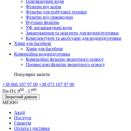
Пом'якшувачі води
Фільтри від заліза
Фільтри для побутової техніки
Фільтри від сірководню
Вугільні фільтри
УФ знезаражувачі води
Завантаження та реагенти для водопідготовки
Комплектуючі та аксесуари для водопідготовки
Хімія для басейнів
Хімія для басейнів
Комерційна водопідготовка
Комерційні фільтри зворотного осмосу
Промислові фільтри зворотного осмосу
Популярні запити
+38 066 107 97 00
+38 073 107 97 00
00
00
Пн-Пт, 9
- 17
Зворотний дзвінок
МЕНЮ
Акції
Послуги
Гарантія
Оплата і доставка