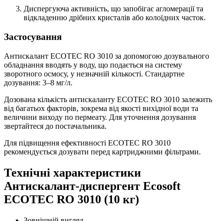
Диспергуюча активність, що запобігає агломерації та
відкладенню дрібних кристалів або колоїдних часток.
Застосування
Антискалант ECOTEC RO 3010 за допомогою дозувального
обладнання вводять у воду, що подається на систему
зворотного осмосу, у незначній кількості. Стандартне
дозування: 3–8 мг/л.
Дозована кількість антискаланту ECOTEC RO 3010 залежить
від багатьох факторів, зокрема від якості вихідної води та
величини виходу по пермеату. Для уточнення дозування
звертайтеся до постачальника.
Для підвищення ефективності ECOTEC RO 3010
рекомендується дозувати перед картриджними фільтрами.
Технічні характеристики
Антискалант-диспергент Ecosoft
ECOTEC RO 3010 (10 кг)
Зовнішній вигляд