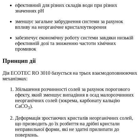
ефективний для різних складів води при різних
значеннях pH
зменшує загальне забруднення системи за рахунок
впливу на неорганічне кристалоутворення
забезпечує економічну роботу системи завдяки низькій
ефективній дозі та зниженню частоти хімічних
промивок
Принцип дії
Дія ECOTEC RO 3010 базується на трьох взаємодоповнюючих
механізмах:
Збільшення розчинності солей за рахунок порогового
ефекту, який зменшує випадіння в осад малорозчинних
неорганічних солей (зокрема, карбонату кальцію
CaCO
).
3
Деформація зростаючих кристалів неорганічних солей,
що призводить до їх розбиття на дрібні кристали
неправильної форми, які не здатні прилипати до
поверхонь.