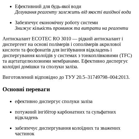
Ефективний для будь-якої води
Дозування реагенту залежить від якості вихідної води
Забезпечує економічну роботу системи
Знижує кількість промивок та витрати на реагенти
Антискалант ECOTEC RO 3010 — рідкий антискалант і
диспергент на основі полімерів і сополімерів акрилової
кислоти та фосфонатів для інгібування відкладень і
диспергування колоїдів у системах з тонкоплівковими (TFC)
та ацетатцелюлозними мембранами. Ефективно диспергує
колоїдні домішки та сполуки заліза.
Виготовлений відповідно до ТУУ 20.5–31749798–004:2013.
Основні переваги
ефективно диспергує сполуки заліза
потужний інгібітор карбонатних та сульфатних
відкладень
забезпечує диспергування колоїдних та зважених
частинок