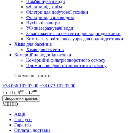
Пом'якшувачі води
Фільтри від заліза
Фільтри для побутової техніки
Фільтри від сірководню
Вугільні фільтри
УФ знезаражувачі води
Завантаження та реагенти для водопідготовки
Комплектуючі та аксесуари для водопідготовки
Хімія для басейнів
Хімія для басейнів
Комерційна водопідготовка
Комерційні фільтри зворотного осмосу
Промислові фільтри зворотного осмосу
Популярні запити
+38 066 107 97 00
+38 073 107 97 00
00
00
Пн-Пт, 9
- 17
Зворотний дзвінок
МЕНЮ
Акції
Послуги
Гарантія
Оплата і доставка