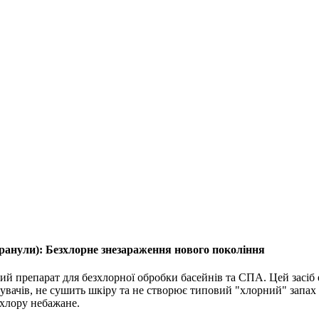
ранули): Безхлорне знезараження нового покоління
 препарат для безхлорної обробки басейнів та СПА. Цей засіб е
тувачів, не сушить шкіру та не створює типовий "хлорний" запа
 хлору небажане.