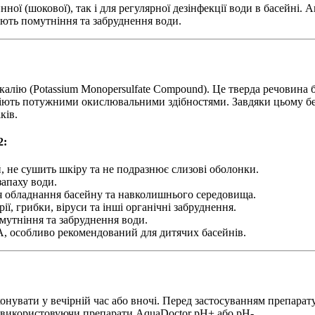
ної (шокової), так і для регулярної дезінфекції води в басейні
кають помутніння та забруднення води.
калію (Potassium Monopersulfate Compound). Це тверда речовина 
одіють потужними окислювальними здібностями. Завдяки цьому б
ків.
2:
й, не сушить шкіру та не подразнює слизові оболонки.
запаху води.
ля обладнання басейну та навколишнього середовища.
ї, грибки, віруси та інші органічні забруднення.
мутніння та забруднення води.
ПА, особливо рекомендований для дитячих басейнів.
увати у вечірній час або вночі. Перед застосуванням препарату 
, використовуючи препарати AquaDoctor рН+ або рН-.