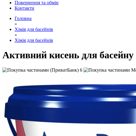
Повернення та обмін
Контакти
Головна
»
Хімія для басейнів
»
Хімія для басейнів
Активний кисень для басейну 
6