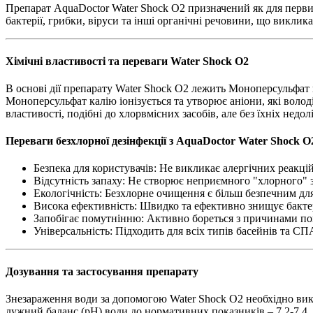
Препарат AquaDoctor Water Shock О2 призначений як для первин
бактерії, грибки, віруси та інші органічні речовини, що викли
Хімічні властивості та переваги Water Shock О2
В основі дії препарату Water Shock О2 лежить Моноперсульфат 
Моноперсульфат калію іонізується та утворює аніони, які вол
властивості, подібні до хлорвмісних засобів, але без їхніх недолі
Переваги безхлорної дезінфекції з AquaDoctor Water Shock О
Безпека для користувачів: Не викликає алергічних реакці
Відсутність запаху: Не створює неприємного "хлорного" 
Екологічність: Безхлорне очищення є більш безпечним д
Висока ефективність: Швидко та ефективно знищує бактері
Запобігає помутнінню: Активно бореться з причинами по
Універсальність: Підходить для всіх типів басейнів та С
Дозування та застосування препарату
Знезараження води за допомогою Water Shock О2 необхідно викон
лужний баланс (pH) води до нормативних показників – 7.2-7.4