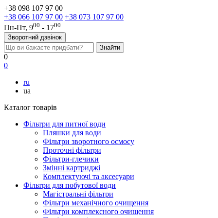
+38 098 107 97 00
+38 066 107 97 00
+38 073 107 97 00
00
00
Пн-Пт, 9
- 17
Зворотний дзвінок
0
0
ru
ua
Каталог товарів
Фільтри для питної води
Пляшки для води
Фільтри зворотного осмосу
Проточні фільтри
Фільтри-глечики
Змінні картриджі
Комплектуючі та аксесуари
Фільтри для побутової води
Магістральні фільтри
Фільтри механічного очищення
Фільтри комплексного очищення