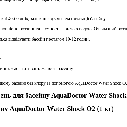
жні 40-60 днів, залежно від умов експлуатації басейну.
 повністю розчинити в ємності з чистою водою. Отриманий розчи
ься відвідувати басейн протягом 10-12 годин.
ь.
йних умов та завантаженості басейну.
ому басейні без хлору за допомогою AquaDoctor Water Shock О
нь для басейну AquaDoctor Water Shock 
ну AquaDoctor Water Shock О2 (1 кг)