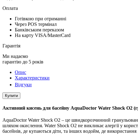
Оплата
Готівкою при отриманні
Через POS термінал
Банківським переказом
На карту VISA/MasterCard
Гарантія
Ми надаємо
гарантію до 5 років
Опис
Характеристики
Відгуки
Купити
Активний кисень для басейну AquaDoctor Water Shock О2 (г
AquaDoctor Water Shock О2 – це швидкорозчинний гранульований
шляхом окислення. Water Shock О2 не викликає алергії у корис
басейнів, де купаються діти, та інших водойм, де використання