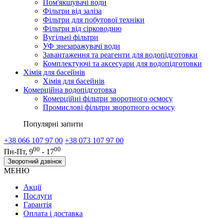
Пом'якшувачі води
Фільтри від заліза
Фільтри для побутової техніки
Фільтри від сірководню
Вугільні фільтри
УФ знезаражувачі води
Завантаження та реагенти для водопідготовки
Комплектуючі та аксесуари для водопідготовки
Хімія для басейнів
Хімія для басейнів
Комерційна водопідготовка
Комерційні фільтри зворотного осмосу
Промислові фільтри зворотного осмосу
Популярні запити
+38 066 107 97 00
+38 073 107 97 00
00
00
Пн-Пт, 9
- 17
Зворотний дзвінок
МЕНЮ
Акції
Послуги
Гарантія
Оплата і доставка