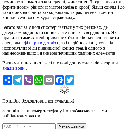
починають шукати залізо для підживлення. Люди з високим
феритиновим рівнем (вмістом заліза в крові) більш схильні до
таких онкологічних захворювань, як рак легень, товстої
кишки, сечового міхура і стравоходу.
Багато заліза у воді спостерігається у тих регіонах, де
джерелом водопостачання є артезіанська свердловина. Як
правило, саме жителі приватних будинків змушені ставити
спеціальні
фільтри від заліза
, які надійно захищають від
несприятливої дії підвищеної концентрації одного з
найнеобхідніших і найнебезпечніших хімічних елементів.
Визначити наявність заліза у воді допоможе лабораторний
аналіз води
.
Ресурс
Telegram
Viber
WhatsApp
Email
Facebook
Twitter
Потрібна безкоштовна консультація?
Залишіть ваш номер телефону і ми зв'яжемося з вами
найближчим часом!