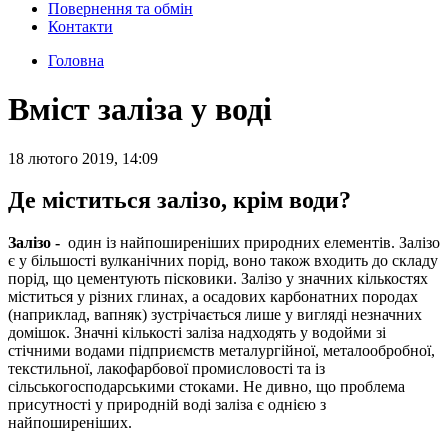
Повернення та обмін
Контакти
Головна
Вміст заліза у воді
18 лютого 2019, 14:09
Де міститься залізо, крім води?
Залізо -
один із найпоширеніших природних елементів. Залізо
є у більшості вулканічних порід, воно також входить до складу
порід, що цементують пісковики. Залізо у значних кількостях
міститься у різних глинах, а осадових карбонатних породах
(наприклад, вапняк) зустрічається лише у вигляді незначних
домішок. Значні кількості заліза надходять у водойми зі
стічними водами підприємств металургійної, металообробної,
текстильної, лакофарбової промисловості та із
сільськогосподарськими стоками. Не дивно, що проблема
присутності у природній воді заліза є однією з
найпоширеніших.