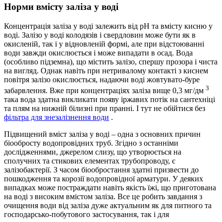
Норми вмісту заліза у воді
Концентрація заліза у воді залежить від рН та вмісту кисню у
воді. Залізо у воді колодязів і свердловин може бути як в
окисленій, так і у відновленій формі, але при відстоюванні
води завжди окислюється і може випадати в осад. Вода
(особливо підземна), що містить залізо, спершу прозора і чиста
на вигляд. Однак навіть при нетривалому контакті з киснем
повітря залізо окислюється, надаючи воді жовтувато-буре
3
забарвлення. Вже при концентраціях заліза вище 0,3 мг/дм
така вода здатна викликати появу іржавих потік на сантехніці
та плям на нижній білизні при пранні. І тут не обійтися без
фільтра для знезалізнення води
.
Підвищений вміст заліза у воді – одна з основних причин
біообросту водопровідних труб. Згідно з останніми
дослідженнями, джерелом слизу, що утворюється на
сполучних та стикових елементах трубопроводу, є
залізобактерії. З часом біообростання здатні призвести до
пошкодження та корозії водопровідної арматури. У деяких
випадках може постраждати навіть якість їжі, що приготована
на воді з високим вмістом заліза. Все це робить завдання з
очищення води від заліза дуже актуальним як для питного та
господарсько-побутового застосування, так і для