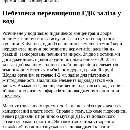
промислового використання.
Небезпека перевищення ГДК заліза у
воді
Розчинене у воді залізо підвищеної концентрації добре
знайоме за почуттям «стягнутості» та сухості шкіри після
купання. Крім того, один із основних елементів земної кори
нерідко стає причиною розвитку дерматитів, алергічних
реакцій, захворювань печінки та нирок. Згідно з останніми
дослідженнями, щодня людині потрібно близько 20-25 мг
заліза. Добова норма одного з найпоширеніших елементів
земної кори міститься у м'ясі, помідорах, гречаній крупі.
Щодня організм витрачає 1-2 мг. заліза для підтримки
життєдіяльності. Надлишок елемента відкладається «на
запас». Вважається, що перевищення пдк заліза у воді сприяє
збільшенню ризику інфарктів та пошкодження тканин при
інсультах.
Мало хто знає, що у присутності кисню залізо проявляється
канцерогенні властивості. Справа в тому, що саме гідроокисні
вільні радикали є причиною мутації ДНК та подальшого
розвитку ракових клітин. Як тільки механізм утворення
злоякісної пухлини запускається, пошкоджені клітини