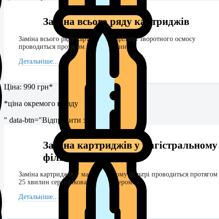
Заміна всього ряду картриджів
Заміна всього ряду картриджів у фільтрі зворотного осмосу
проводиться протягом 45-60 хвилин.
Детальніше...
Ціна: 990 грн*
*ціна окремого виїзду
" data-btn="Відправити запит">
Заміна картриджів у магістральному
фільтрі
Заміна картриджів у магістральному фільтрі проводиться протягом
25 хвилин сертифікованим інженером.
Детальніше...