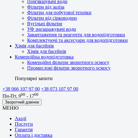
Пом'якшувачі води
Фільтри від заліза
Фільтри для побутової техніки
Фільтри від сірководню
Вугільні фільтри
УФ знезаражувачі води
Завантаження та реагенти для водопідготовки
Комплектуючі та аксесуари для водопідготовки
Хімія для басейнів
Хімія для басейнів
Комерційна водопідготовка
Комерційні фільтри зворотного осмосу
Промислові фільтри зворотного осмосу
Популярні запити
+38 066 107 97 00
+38 073 107 97 00
00
00
Пн-Пт, 9
- 17
Зворотний дзвінок
МЕНЮ
Акції
Послуги
Гарантія
Оплата і доставка