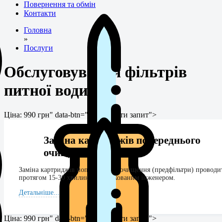
Повернення та обмін
Контакти
Головна
»
Послуги
Обслуговування фільтрів
питної води
Ціна: 990 грн" data-btn="Відправити запит">
Заміна картриджів попереднього
очищення
Заміна картриджів попереднього очищення (предфільтри) проводи
протягом 15-30 хвилин сертифікованим інженером.
Детальніше...
Ціна: 990 грн" data-btn="Відправити запит">