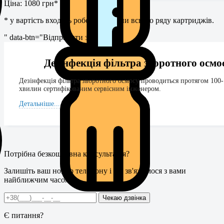
Ціна: 1080 грн*
* у вартість входять роботи із заміни всього ряду картриджів.
" data-btn="Відправити запит">
Дезінфекція фільтра зворотного осмо
Дезінфекція фільтра зворотного осмосу проводиться протягом 100
хвилин сертифікованим сервісним інженером.
Детальніше...
Потрібна безкоштовна консультація?
Залишіть ваш номер телефону і ми зв'яжемося з вами
найближчим часом!
Є питання?