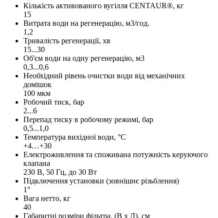
Кількість активованого вугілля CENTAUR®, кг
15
Витрата води на регенерацію, м3/год.
1,2
Тривалість регенерації, хв
15...30
Об'єм води на одну регенерацію, м3
0,3...0,6
Необхідний рівень очистки води від механічних
домішок
100 мкм
Робочий тиск, бар
2...6
Перепад тиску в робочому режимі, бар
0,5...1,0
Температура вихідної води, °C
+4…+30
Електроживлення та споживана потужність керуючого
клапана
230 В, 50 Гц, до 30 Вт
Підключення установки (зовнішнє різьблення)
1"
Вага нетто, кг
40
Габаритні розміри фільтра, (В х Д), см