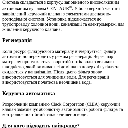
Система складається з корпусу, заповненого високоякісним
®
активованим вугіллям CENTAUR
. У його верхній частині
закріплений керуючий клапан з елементами дренажно-
розподільної системи. Установка підключається до
трубопроводу холодної води, каналізації та електромережі для
живлення керуючого клапана.
Регенерація
Коли ресурс фільтруючого матеріалу вичерпується, фільтр
автоматично переходить у режим регенерації. Через шар
матеріалу пропускається зворотній потік води з великою
швидкістю, який вимиває всі домішки з поверхні вугілля та
скидається у каналізацію. Після цього фільтр знову
використовується для очищення води. Для регенерації
використовується початкова неочищена вода.
Керуюча автоматика
Розроблений компанією Clack Corporation (США) керуючий
клапан забезпечує абсолютну автономність роботи фільтра та
контролює постійний запас очищеної води.
Для кого підходить найкраще?