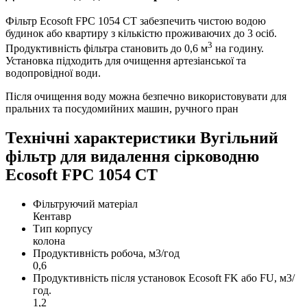
Фільтр Ecosoft FPC 1054 CT забезпечить чистою водою
будинок або квартиру з кількістю проживаючих до 3 осіб.
3
Продуктивність фільтра становить до 0,6 м
на годину.
Установка підходить для очищення артезіанської та
водопровідної води.
Після очищення воду можна безпечно використовувати для
пральних та посудомийних машин, ручного пран
Технічні характеристики Вугільний
фільтр для видалення сірководню
Ecosoft FPС 1054 CT
Фільтруючий матеріал
Кентавр
Тип корпусу
колона
Продуктивність робоча, м3/год
0,6
Продуктивність після установок Ecosoft FK або FU, м3/
год.
1,2