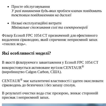
Просте обслуговування
У разі виникнення будь-яких проблем клапан повідомить
текстовим повідомленням на дисплеї
Низькі експлуатаційні витрати
Мінімальне споживання солі та електроенергії
Фільтр Ecosoft FPC 1054 CT призначений для ефективного
видалення сірководню, який спричиняє неприємний запах
«гнилих яєць».
Які особливості моделі?
В якості фільтруючого завантаження у Ecosoft FPC 1054 CT
®
використовується активоване вугілля CENTAUR
(виробництво Calgon Carbon, США).
®
CENTAUR
має каталитичні властивості і здатен окислювати
сірководень до безпечних і без запаху сполук.
В результаті очистки вода стає прозорою, зникає сторонній
присмак і неприємний запах.