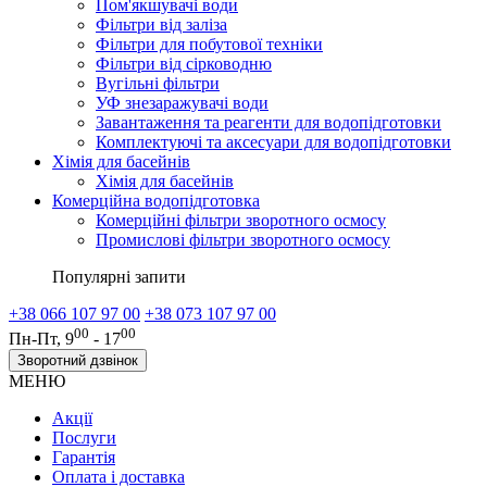
Пом'якшувачі води
Фільтри від заліза
Фільтри для побутової техніки
Фільтри від сірководню
Вугільні фільтри
УФ знезаражувачі води
Завантаження та реагенти для водопідготовки
Комплектуючі та аксесуари для водопідготовки
Хімія для басейнів
Хімія для басейнів
Комерційна водопідготовка
Комерційні фільтри зворотного осмосу
Промислові фільтри зворотного осмосу
Популярні запити
+38 066 107 97 00
+38 073 107 97 00
00
00
Пн-Пт, 9
- 17
Зворотний дзвінок
МЕНЮ
Акції
Послуги
Гарантія
Оплата і доставка