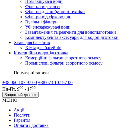
Пом'якшувачі води
Фільтри від заліза
Фільтри для побутової техніки
Фільтри від сірководню
Вугільні фільтри
УФ знезаражувачі води
Завантаження та реагенти для водопідготовки
Комплектуючі та аксесуари для водопідготовки
Хімія для басейнів
Хімія для басейнів
Комерційна водопідготовка
Комерційні фільтри зворотного осмосу
Промислові фільтри зворотного осмосу
Популярні запити
+38 066 107 97 00
+38 073 107 97 00
00
00
Пн-Пт, 9
- 17
Зворотний дзвінок
МЕНЮ
Акції
Послуги
Гарантія
Оплата і доставка