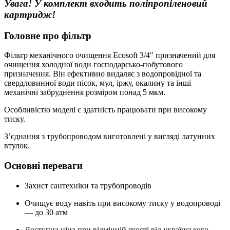
Увага! У
комплект входить поліпропіленовий
картридж!
Головне про фільтр
Фільтр механічного очищення Ecosoft 3/4" призначений для
очищення холодної води господарсько-побутового
призначення. Він ефективно видаляє з водопровідної та
свердловинної води пісок, мул, іржу, окалину та інші
механічні забруднення розміром понад 5 мкм.
Особливістю моделі є здатність працювати при високому
тиску.
З’єднання з трубопроводом виготовлені у вигляді латунних
втулок.
Основні переваги
Захист сантехніки та трубопроводів
Очищує воду навіть при високому тиску у водопроводі
— до 30 атм
Доступна ціна при відмінній якості від українського