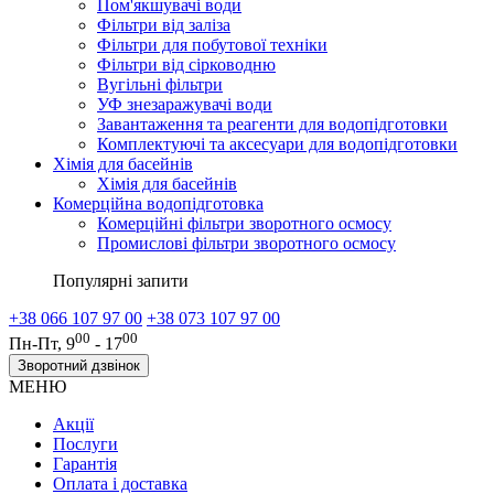
Пом'якшувачі води
Фільтри від заліза
Фільтри для побутової техніки
Фільтри від сірководню
Вугільні фільтри
УФ знезаражувачі води
Завантаження та реагенти для водопідготовки
Комплектуючі та аксесуари для водопідготовки
Хімія для басейнів
Хімія для басейнів
Комерційна водопідготовка
Комерційні фільтри зворотного осмосу
Промислові фільтри зворотного осмосу
Популярні запити
+38 066 107 97 00
+38 073 107 97 00
00
00
Пн-Пт, 9
- 17
Зворотний дзвінок
МЕНЮ
Акції
Послуги
Гарантія
Оплата і доставка