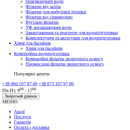
Пом'якшувачі води
Фільтри від заліза
Фільтри для побутової техніки
Фільтри від сірководню
Вугільні фільтри
УФ знезаражувачі води
Завантаження та реагенти для водопідготовки
Комплектуючі та аксесуари для водопідготовки
Хімія для басейнів
Хімія для басейнів
Комерційна водопідготовка
Комерційні фільтри зворотного осмосу
Промислові фільтри зворотного осмосу
Популярні запити
+38 066 107 97 00
+38 073 107 97 00
00
00
Пн-Пт, 9
- 17
Зворотний дзвінок
МЕНЮ
Акції
Послуги
Гарантія
Оплата і доставка