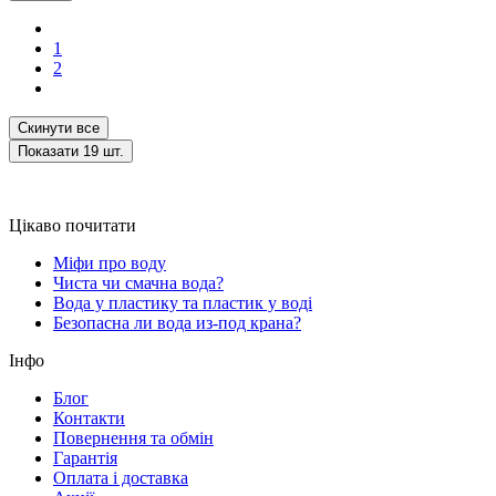
1
2
Скинути все
Показати
19
шт.
Цікаво почитати
Міфи про воду
Чиста чи смачна вода?
Вода у пластику та пластик у воді
Безопасна ли вода из-под крана?
Інфо
Блог
Контакти
Повернення та обмін
Гарантія
Оплата і доставка