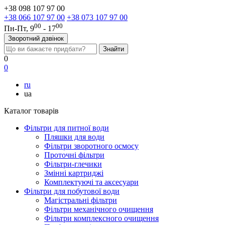
+38 098 107 97 00
+38 066 107 97 00
+38 073 107 97 00
00
00
Пн-Пт, 9
- 17
Зворотний дзвінок
0
0
ru
ua
Каталог товарів
Фільтри для питної води
Пляшки для води
Фільтри зворотного осмосу
Проточні фільтри
Фільтри-глечики
Змінні картриджі
Комплектуючі та аксесуари
Фільтри для побутової води
Магістральні фільтри
Фільтри механічного очищення
Фільтри комплексного очищення