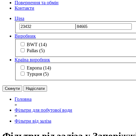
Повернення та обмін
Контакти
Ціна
Виробник
BWT
(14)
Pallas
(5)
Країна виробник
Европа
(14)
Турция
(5)
Скинути
Надіслати
Головна
»
Фільтри для побутової води
»
Фільтри від заліза
Фільтри від заліза у Запоріжж