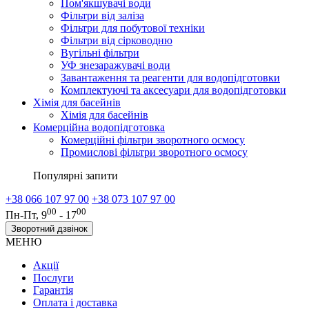
Пом'якшувачі води
Фільтри від заліза
Фільтри для побутової техніки
Фільтри від сірководню
Вугільні фільтри
УФ знезаражувачі води
Завантаження та реагенти для водопідготовки
Комплектуючі та аксесуари для водопідготовки
Хімія для басейнів
Хімія для басейнів
Комерційна водопідготовка
Комерційні фільтри зворотного осмосу
Промислові фільтри зворотного осмосу
Популярні запити
+38 066 107 97 00
+38 073 107 97 00
00
00
Пн-Пт, 9
- 17
Зворотний дзвінок
МЕНЮ
Акції
Послуги
Гарантія
Оплата і доставка