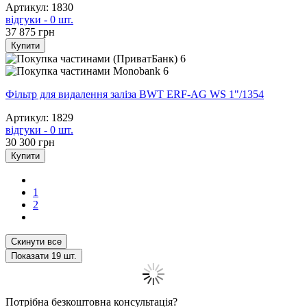
Артикул: 1830
відгуки - 0 шт.
37 875
грн
Купити
6
6
Фільтр для видалення заліза BWT ERF-AG WS 1"/1354
Артикул: 1829
відгуки - 0 шт.
30 300
грн
Купити
1
2
Скинути все
Показати
19
шт.
Потрібна безкоштовна консультація?