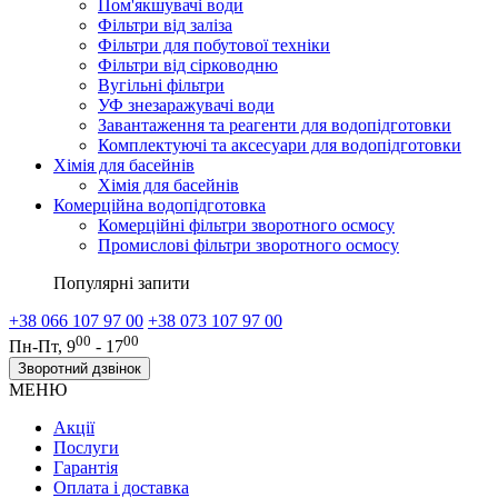
Пом'якшувачі води
Фільтри від заліза
Фільтри для побутової техніки
Фільтри від сірководню
Вугільні фільтри
УФ знезаражувачі води
Завантаження та реагенти для водопідготовки
Комплектуючі та аксесуари для водопідготовки
Хімія для басейнів
Хімія для басейнів
Комерційна водопідготовка
Комерційні фільтри зворотного осмосу
Промислові фільтри зворотного осмосу
Популярні запити
+38 066 107 97 00
+38 073 107 97 00
00
00
Пн-Пт, 9
- 17
Зворотний дзвінок
МЕНЮ
Акції
Послуги
Гарантія
Оплата і доставка