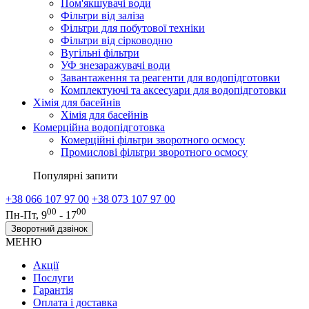
Пом'якшувачі води
Фільтри від заліза
Фільтри для побутової техніки
Фільтри від сірководню
Вугільні фільтри
УФ знезаражувачі води
Завантаження та реагенти для водопідготовки
Комплектуючі та аксесуари для водопідготовки
Хімія для басейнів
Хімія для басейнів
Комерційна водопідготовка
Комерційні фільтри зворотного осмосу
Промислові фільтри зворотного осмосу
Популярні запити
+38 066 107 97 00
+38 073 107 97 00
00
00
Пн-Пт, 9
- 17
Зворотний дзвінок
МЕНЮ
Акції
Послуги
Гарантія
Оплата і доставка