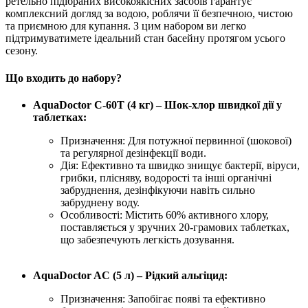
ретельно підібраних високоякісних засобів гарантує
комплексний догляд за водою, роблячи її безпечною, чистою
та приємною для купання. З цим набором ви легко
підтримуватимете ідеальний стан басейну протягом усього
сезону.
Що входить до набору?
AquaDoctor C-60T (4 кг) – Шок-хлор швидкої дії у
таблетках:
Призначення: Для потужної первинної (шокової)
та регулярної дезінфекції води.
Дія: Ефективно та швидко знищує бактерії, віруси,
грибки, плісняву, водорості та інші органічні
забруднення, дезінфікуючи навіть сильно
забруднену воду.
Особливості: Містить 60% активного хлору,
поставляється у зручних 20-грамових таблетках,
що забезпечують легкість дозування.
AquaDoctor AC (5 л) – Рідкий альгіцид:
Призначення: Запобігає появі та ефективно