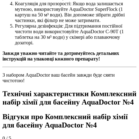
Коагуляція для прозорості: Якщо вода залишається
мутною, використовуйте AquaDoctor SuperFlock (1
картуш на 50 м³ води). Він допоможе зібрати дрібні
частинки, які фільтр не може затримати.
Регулярна дезінфекція: Для підтримання постійної
чистоти води використовуйте AquaDoctor C-90T (1
таблетка на 30 м³ води) у скімері або плаваючому
дозаторі.
Завжди уважно читайте та дотримуйтесь детальних
інструкцій на упаковці кожного препарату!
З набором AquaDoctor ваш басейн завжди буде сяяти
чистотою!
Технічні характеристики Комплексний
набір хімії для басейну AquaDoctor №4
Відгуки про Комплексний набір хімії
для басейну AquaDoctor №4
0
/ 5