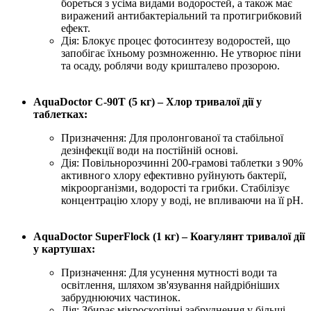
бореться з усіма видами водоростей, а також має
виражений антибактеріальний та протигрибковий
ефект.
Дія: Блокує процес фотосинтезу водоростей, що
запобігає їхньому розмноженню. Не утворює піни
та осаду, роблячи воду кришталево прозорою.
AquaDoctor C-90T (5 кг) – Хлор тривалої дії у
таблетках:
Призначення: Для пролонгованої та стабільної
дезінфекції води на постійній основі.
Дія: Повільнорозчинні 200-грамові таблетки з 90%
активного хлору ефективно руйнують бактерії,
мікроорганізми, водорості та грибки. Стабілізує
концентрацію хлору у воді, не впливаючи на її pH.
AquaDoctor SuperFlock (1 кг) – Коагулянт тривалої дії
у картушах:
Призначення: Для усунення мутності води та
освітлення, шляхом зв'язування найдрібніших
забруднюючих частинок.
Дія: Збирає мікроскопічні забруднення у більші