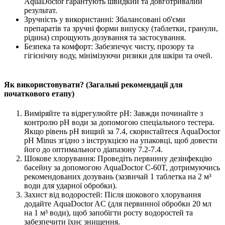
AquaDoctor гарантують швидкий та довготривалий
результат.
Зручність у використанні: Збалансовані об'єми
препаратів та зручні форми випуску (таблетки, гранули,
рідина) спрощують дозування та застосування.
Безпека та комфорт: Забезпечує чисту, прозору та
гігієнічну воду, мінімізуючи ризики для шкіри та очей.
Як використовувати? (Загальні рекомендації для
початкового етапу)
Виміряйте та відрегулюйте pH: Завжди починайте з
контролю pH води за допомогою спеціального тестера.
Якщо рівень pH вищий за 7.4, скористайтеся AquaDoctor
pH Minus згідно з інструкцією на упаковці, щоб довести
його до оптимального діапазону 7.2-7.4.
Шокове хлорування: Проведіть первинну дезінфекцію
басейну за допомогою AquaDoctor C-60T, дотримуючись
рекомендованих дозувань (зазвичай 1 таблетка на 2 м³
води для ударної обробки).
Захист від водоростей: Після шокового хлорування
додайте AquaDoctor AC (для первинної обробки 20 мл
на 1 м³ води), щоб запобігти росту водоростей та
забезпечити їхнє знищення.