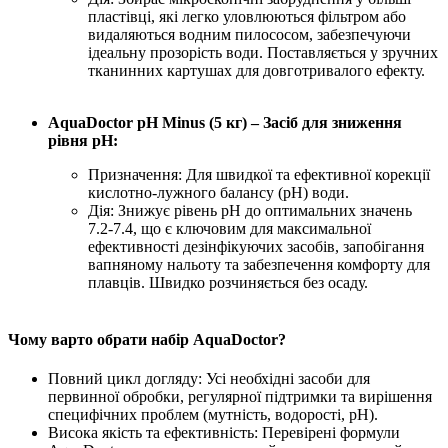
пластівці, які легко уловлюються фільтром або
видаляються водним пилососом, забезпечуючи
ідеальну прозорість води. Поставляється у зручних
тканинних картушах для довготривалого ефекту.
AquaDoctor pH Minus (5 кг) – Засіб для зниження
рівня pH:
Призначення: Для швидкої та ефективної корекції
кислотно-лужного балансу (pH) води.
Дія: Знижує рівень pH до оптимальних значень
7.2-7.4, що є ключовим для максимальної
ефективності дезінфікуючих засобів, запобігання
вапняному нальоту та забезпечення комфорту для
плавців. Швидко розчиняється без осаду.
Чому варто обрати набір AquaDoctor?
Повний цикл догляду: Усі необхідні засоби для
первинної обробки, регулярної підтримки та вирішення
специфічних проблем (мутність, водорості, pH).
Висока якість та ефективність: Перевірені формули