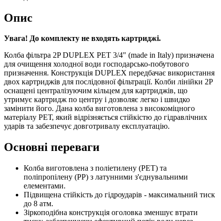
Опис
Увага! До комплекту не входять картриджі.
Колба фільтра 2P DUPLEX РЕТ 3/4" (made in Italy) призначена
для очищення холодної води господарсько-побутового
призначення. Конструкція DUPLEX передбачає використання
двох картриджів для послідовної фільтрації. Колби лінійки 2P
оснащені централізуючим кільцем для картриджів, що
утримує картридж по центру і дозволяє легко і швидко
замінити його. Дана колба виготовлена з високоміцного
матеріалу РЕТ, який відрізняється стійкістю до гідравлічних
ударів та забезпечує довготривалу експлуатацію.
Основні переваги
Колба виготовлена з поліетилену (PET) та
поліпропілену (PP) з латунними з'єднувальними
елементами.
Підвищена стійкість до гідроударів - максимальний тиск
до 8 атм.
Зіркоподібна конструкція оголовка зменшує втрати