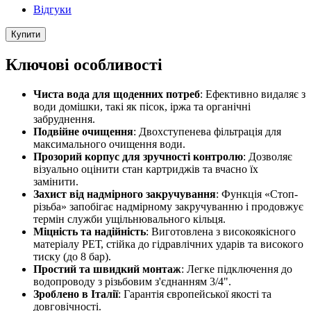
Відгуки
Купити
Ключові особливості
Чиста вода для щоденних потреб
: Ефективно видаляє з
води домішки, такі як пісок, іржа та органічні
забруднення.
Подвійне очищення
: Двохступенева фільтрація для
максимального очищення води.
Прозорий корпус для зручності контролю
: Дозволяє
візуально оцінити стан картриджів та вчасно їх
замінити.
Захист від надмірного закручування
: Функція «Стоп-
різьба» запобігає надмірному закручуванню і продовжує
термін служби ущільнювального кільця.
Міцність та надійність
: Виготовлена з високоякісного
матеріалу РЕТ, стійка до гідравлічних ударів та високого
тиску (до 8 бар).
Простий та швидкий монтаж
: Легке підключення до
водопроводу з різьбовим з'єднанням 3/4".
Зроблено в Італії
: Гарантія європейської якості та
довговічності.