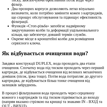
тиску, забезпечуючи ефективний потік води через
фільтр.
Два прозорих корпуси дозволяють легко візуально
визначити, коли потрібно замінити кожен з картриджів,
що спрощує обслуговування та підвищує ефективність
фільтрації.
Функція «Стоп-різьба» запобігає надмірному
закручуванню колби та деформації ущільнювального
кільця, що забезпечує довший термін служби.
Окреме місце в кронштейні колби для розміщення
сервісного ключа.
Як відбувається очищення води?
Завдяки конструкції DUPLEX, вода проходить два етапи
очищення. Спочатку вода під тиском проходить через перший
картридж, де відбувається очищення від великих механічних
домішок (пісок, іржа тощо). Потім вода потрапляє до другого
картриджа, де відбувається більш тонке очищення від
залишків забруднень.
В процесі фільтрування вода проходить через серцевину
кожного з картриджів та під тиском піднімається до виходу
(напрям вказано стрілкою на кришці та знаками IN - ВХІД та
OUT - ВИХІД).