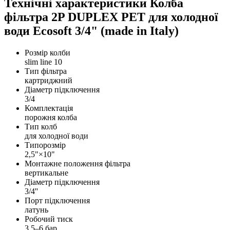
Технічні характеристики Колба
фільтра 2P DUPLEX РЕТ для холодної
води Ecosoft 3/4" (made in Italy)
Розмір колби
slim line 10
Тип фільтра
картриджний
Діаметр підключення
3/4
Комплектація
порожня колба
Тип колб
для холодної води
Типорозмір
2,5"×10"
Монтажне положення фільтра
вертикальне
Діаметр підключення
3/4''
Порт підключення
латунь
Робочий тиск
3,5–6 бар