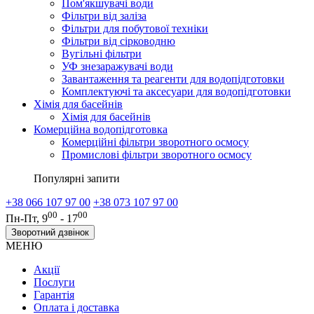
Пом'якшувачі води
Фільтри від заліза
Фільтри для побутової техніки
Фільтри від сірководню
Вугільні фільтри
УФ знезаражувачі води
Завантаження та реагенти для водопідготовки
Комплектуючі та аксесуари для водопідготовки
Хімія для басейнів
Хімія для басейнів
Комерційна водопідготовка
Комерційні фільтри зворотного осмосу
Промислові фільтри зворотного осмосу
Популярні запити
+38 066 107 97 00
+38 073 107 97 00
00
00
Пн-Пт, 9
- 17
Зворотний дзвінок
МЕНЮ
Акції
Послуги
Гарантія
Оплата і доставка