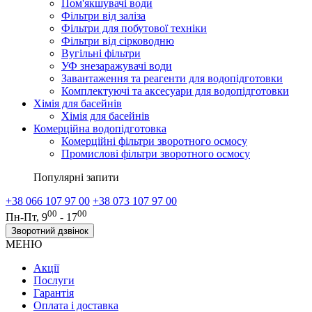
Пом'якшувачі води
Фільтри від заліза
Фільтри для побутової техніки
Фільтри від сірководню
Вугільні фільтри
УФ знезаражувачі води
Завантаження та реагенти для водопідготовки
Комплектуючі та аксесуари для водопідготовки
Хімія для басейнів
Хімія для басейнів
Комерційна водопідготовка
Комерційні фільтри зворотного осмосу
Промислові фільтри зворотного осмосу
Популярні запити
+38 066 107 97 00
+38 073 107 97 00
00
00
Пн-Пт, 9
- 17
Зворотний дзвінок
МЕНЮ
Акції
Послуги
Гарантія
Оплата і доставка