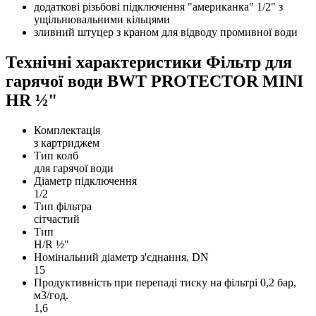
додаткові різьбові підключення "американка" 1/2" з
ущільнювальними кільцями
зливний штуцер з краном для відводу промивної води
Технічні характеристики Фільтр для
гарячої води BWT PROTECTOR MINI
HR ½"
Комплектація
з картриджем
Тип колб
для гарячої води
Діаметр підключення
1/2
Тип фільтра
сітчастий
Тип
H/R ½"
Номінальний діаметр з'єднання, DN
15
Продуктивність при перепаді тиску на фільтрі 0,2 бар,
м3/год.
1,6