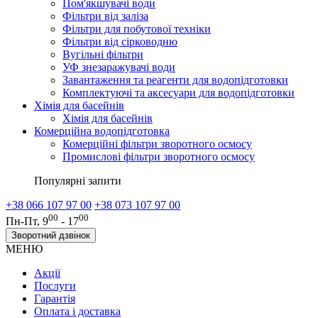
Пом'якшувачі води
Фільтри від заліза
Фільтри для побутової техніки
Фільтри від сірководню
Вугільні фільтри
УФ знезаражувачі води
Завантаження та реагенти для водопідготовки
Комплектуючі та аксесуари для водопідготовки
Хімія для басейнів
Хімія для басейнів
Комерційна водопідготовка
Комерційні фільтри зворотного осмосу
Промислові фільтри зворотного осмосу
Популярні запити
+38 066 107 97 00
+38 073 107 97 00
00
00
Пн-Пт, 9
- 17
Зворотний дзвінок
МЕНЮ
Акції
Послуги
Гарантія
Оплата і доставка