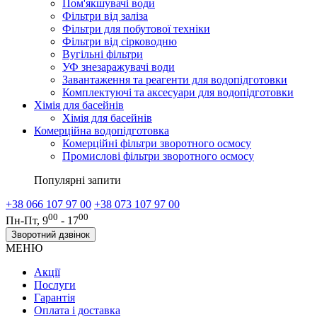
Пом'якшувачі води
Фільтри від заліза
Фільтри для побутової техніки
Фільтри від сірководню
Вугільні фільтри
УФ знезаражувачі води
Завантаження та реагенти для водопідготовки
Комплектуючі та аксесуари для водопідготовки
Хімія для басейнів
Хімія для басейнів
Комерційна водопідготовка
Комерційні фільтри зворотного осмосу
Промислові фільтри зворотного осмосу
Популярні запити
+38 066 107 97 00
+38 073 107 97 00
00
00
Пн-Пт, 9
- 17
Зворотний дзвінок
МЕНЮ
Акції
Послуги
Гарантія
Оплата і доставка