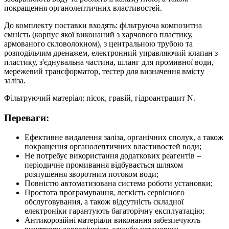
покращення органолептичних властивостей.
До комплекту поставки входять: фільтруюча композитна
ємність (корпус якої виконаний з харчового пластику,
армованого скловолокном), з центральною трубою та
розподільчим дренажем, електронний управляючий клапан з
пластику, з'єднувальна частина, шланг для промивної води,
мережевий трансформатор, тестер для визначення вмісту
заліза.
Фільтруючий матеріал: пісок, гравій, гідроантрацит N.
Переваги:
Ефективне видалення заліза, органічних сполук, а також
покращення органолептичних властивостей води;
Не потребує використання додаткових реагентів –
періодичне промивання відбувається шляхом
розпушення зворотним потоком води;
Повністю автоматизована система роботи установки;
Простота програмування, легкість сервісного
обслуговування, а також відсутність складної
електроніки гарантують багаторічну експлуатацію;
Антикорозійні матеріали виконання забезпечують