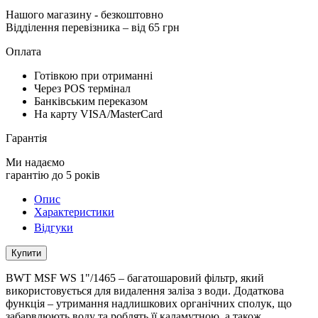
Нашого магазину
- безкоштовно
Відділення перевізника – від 65 грн
Оплата
Готівкою при отриманні
Через POS термінал
Банківським переказом
На карту VISA/MasterCard
Гарантія
Ми надаємо
гарантію до 5 років
Опис
Характеристики
Відгуки
Купити
BWT MSF WS 1"/1465 – багатошаровий фільтр, який
використовується для видалення заліза з води. Додаткова
функція – утримання надлишкових органічних сполук, що
забарвлюють воду та роблять її каламутною, а також