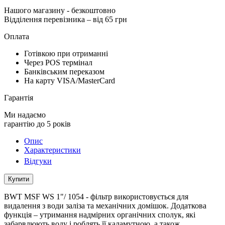
Нашого магазину
- безкоштовно
Відділення перевізника – від 65 грн
Оплата
Готівкою при отриманні
Через POS термінал
Банківським переказом
На карту VISA/MasterCard
Гарантія
Ми надаємо
гарантію до 5 років
Опис
Характеристики
Відгуки
Купити
BWT MSF WS 1"/ 1054 - фільтр використовується для
видалення з води заліза та механічних домішок. Додаткова
функція – утримання надмірних органічних сполук, які
забарвлюють воду і роблять її каламутною, а також