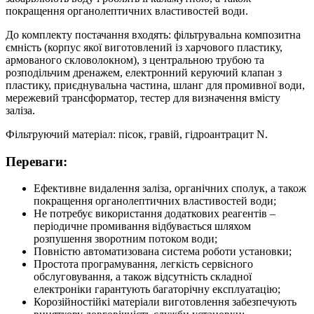
покращення органолептичних властивостей води.
До комплекту постачання входять: фільтрувальна композитна
ємність (корпус якої виготовлений із харчового пластику,
армованого скловолокном), з центральною трубою та
розподільчим дренажем, електронний керуючий клапан з
пластику, приєднувальна частина, шланг для промивної води,
мережевий трансформатор, тестер для визначення вмісту
заліза.
Фільтруючий матеріал: пісок, гравій, гідроантрацит N.
Переваги:
Ефективне видалення заліза, органічних сполук, а також
покращення органолептичних властивостей води;
Не потребує використання додаткових реагентів –
періодичне промивання відбувається шляхом
розпушення зворотним потоком води;
Повністю автоматизована система роботи установки;
Простота програмування, легкість сервісного
обслуговування, а також відсутність складної
електроніки гарантують багаторічну експлуатацію;
Корозійностійкі матеріали виготовлення забезпечують