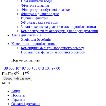
Пом'якшувачі води
Фільтри від заліза
Фільтри для побутової техніки
Фільтри від сірководню
Вугільні фільтри
УФ знезаражувачі води
Завантаження та реагенти для водопідготовки
Комплектуючі та аксесуари для водопідготовки
Хімія для басейнів
Хімія для басейнів
Комерційна водопідготовка
Комерційні фільтри зворотного осмосу
Промислові фільтри зворотного осмосу
Популярні запити
+38 066 107 97 00
+38 073 107 97 00
00
00
Пн-Пт, 9
- 17
Зворотний дзвінок
МЕНЮ
Акції
Послуги
Гарантія
Оплата і доставка