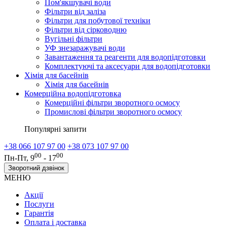
Пом'якшувачі води
Фільтри від заліза
Фільтри для побутової техніки
Фільтри від сірководню
Вугільні фільтри
УФ знезаражувачі води
Завантаження та реагенти для водопідготовки
Комплектуючі та аксесуари для водопідготовки
Хімія для басейнів
Хімія для басейнів
Комерційна водопідготовка
Комерційні фільтри зворотного осмосу
Промислові фільтри зворотного осмосу
Популярні запити
+38 066 107 97 00
+38 073 107 97 00
00
00
Пн-Пт, 9
- 17
Зворотний дзвінок
МЕНЮ
Акції
Послуги
Гарантія
Оплата і доставка